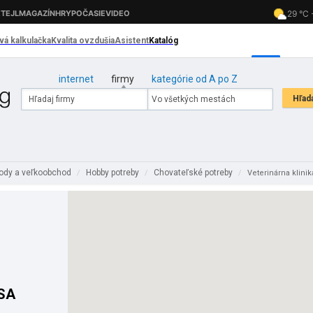
internet
firmy
kategórie od A po Z
ody a veľkoobchod
Hobby potreby
Chovateľské potreby
/
/
/
Veterinárna klinik
ISA