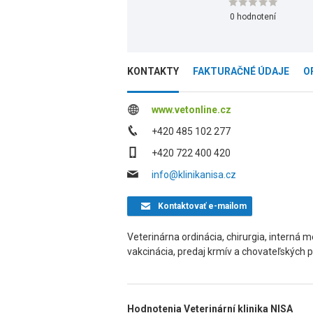
0 hodnotení
KONTAKTY
FAKTURAČNÉ ÚDAJE
O
www.vetonline.cz
+420 485 102 277
+420 722 400 420
info@klinikanisa.cz
Kontaktovať
e-mailom
Veterinárna ordinácia, chirurgia, interná m
vakcinácia, predaj krmív a chovateľských p
Hodnotenia Veterinární klinika NISA