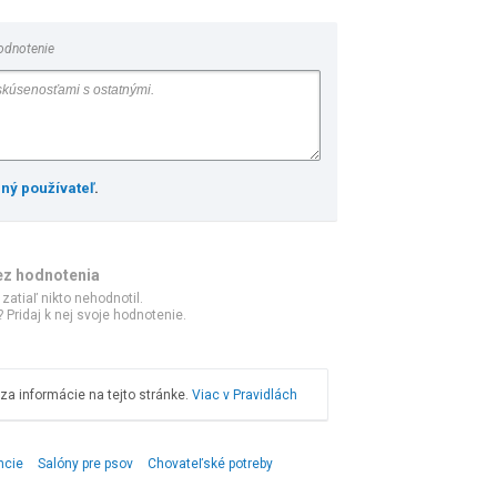
odnotenie
ený používateľ
.
ez hodnotenia
 zatiaľ nikto nehodnotil.
 Pridaj k nej svoje hodnotenie.
a informácie na tejto stránke.
Viac v Pravidlách
ncie
Salóny pre psov
Chovateľské potreby