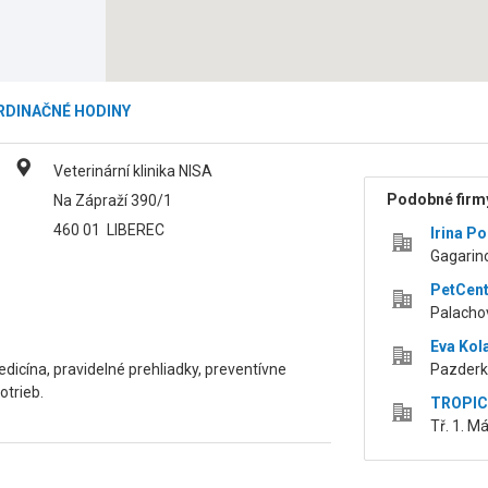
RDINAČNÉ HODINY
Veterinární klinika NISA
Podobné firmy
Na Zápraží 390/1
460 01
LIBEREC
Irina P
Gagarin
PetCent
Palacho
Eva Kol
edicína, pravidelné prehliadky, preventívne
Pazderk
otrieb.
TROPIC 
Tř. 1. M