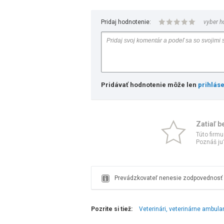
Pridaj hodnotenie:
vyber h
Pridávať hodnotenie môže len
prihlás
Zatiaľ b
Túto firmu
Poznáš ju?
Prevádzkovateľ nenesie zodpovednosť z
Pozrite si tiež:
Veterinári, veterinárne ambula