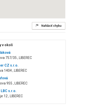
Nahlásiť chybu
 v okolí
oláková
ova 757/35 , LIBEREC
er CZ s.r.o.
va 1404 , LIBEREC
afová
ova 955 , LIBEREC
LBC s.r.o.
áje 12 , LIBEREC