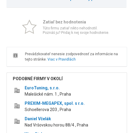
Zatiaľ bez hodnotenia
Túto firmu zatiaľ nikto nehodnotil.
Poznáš ju? Pridaj k nej svoje hodnotenie.
Prevádzkovateľ nenesie zodpovednosť za informácie na
tejto stránke.
Viac v Pravidlách
PODOBNÉ FIRMY V OKOLÍ
EuroTuning, s.r.o.
Malešické nám. 1 , Praha
PREXIM-MEGAPEX, spol. s r.o.
Schoellerova 203 , Praha
Daniel Včelák
Nad Vršovskou horou 88/4 , Praha