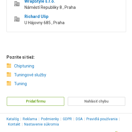
WrapStyle s.r.o.
Náměstí Republiky 8 , Praha
Richard Ulip
U Hájovny 685 , Praha
Pozrite si tiež:
Chiptuning
Tuningové služby
Tuning
Pridať firmu
Nahlásiť chybu
Katalóg
|
Reklama
|
Podmienky
|
GDPR
|
DSA
|
Pravidlá používania
|
Kontakt
|
Nastavenie súkromia