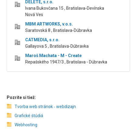
DELETE, s.r.o.
Ivana Bukovčana 15 , Bratislava-Devínska
Nová Ves
MBM ARTWORKS, v.o.s.
Saratovská 8 , Bratislava-Dúbravka
CATMEDIA, s.r.o.
Gallayova 5 , Bratislava-Dúbravka
Maroš Machata - M - Create
Repašského 1947/3 , Bratislava - Dúbravka
Pozrite si tiež:
Tvorba web stránok ‑ webdizajn
Grafické štúdiá
Webhosting