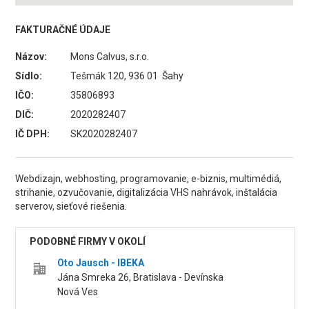
FAKTURAČNÉ ÚDAJE
Názov:
Mons Calvus, s.r.o.
Sídlo:
Tešmák 120, 936 01 Šahy
IČO:
35806893
DIČ:
2020282407
IČ DPH:
SK2020282407
Webdizajn, webhosting, programovanie, e-biznis, multimédiá,
strihanie, ozvučovanie, digitalizácia VHS nahrávok, inštalácia
serverov, sieťové riešenia.
PODOBNÉ FIRMY V OKOLÍ
Oto Jausch - IBEKA
Jána Smreka 26, Bratislava - Devínska
Nová Ves