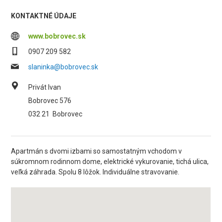
KONTAKTNÉ ÚDAJE
www.bobrovec.sk
0907 209 582
slaninka@bobrovec.sk
Privát Ivan
Bobrovec 576
032 21
Bobrovec
Apartmán s dvomi izbami so samostatným vchodom v
súkromnom rodinnom dome, elektrické vykurovanie, tichá ulica,
veľká záhrada. Spolu 8 lôžok. Individuálne stravovanie.