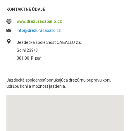
KONTAKTNÉ ÚDAJE
www.drezuracaballo.cz
info@drezuracaballo.cz
Jezdecká společnost CABALLO z.s.
Solní 239/3
301 00
Plzeň
Jazdecká spoločnosť ponúkajúca drezúrnu prípravu koní,
údržbu koní a možnosť jazdenia.