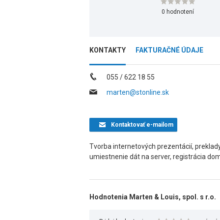
0 hodnotení
KONTAKTY
FAKTURAČNÉ ÚDAJE
055 / 622 18 55
marten@stonline.sk
Kontaktovať
e-mailom
Tvorba internetových prezentácií, prekla
umiestnenie dát na server, registrácia d
Hodnotenia Marten & Louis, spol. s r.o.