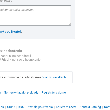
odnotenie
ený používateľ
.
ez hodnotenia
 zatiaľ nikto nehodnotil.
 Pridaj k nej svoje hodnotenie.
a informácie na tejto stránke.
Viac v Pravidlách
n
Nemecký jazyk ‑ preklady
Registrácia domén
ies
|
GDPR
|
DSA
|
Pravidlá používania
|
Kariéra v Azete
|
Kontakt
katalóg
|
Nas