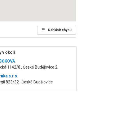
Nahlásiť chybu
 v okolí
 BOKOVÁ
cká 1142/8 , České Budějovice 2
nka s.r.o.
 legií 823/32 , České Budějovice