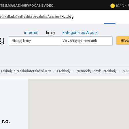
internet
firmy
kategórie od A po Z
Preklady a prekladateľské služby
Preklady
Nemecký jazyk - preklady
/
/
/
Mart
 r.o.