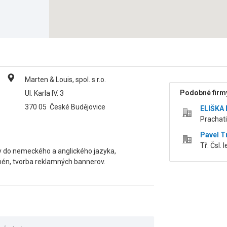
Marten & Louis, spol. s r.o.
Podobné firmy
Ul. Karla IV. 3
370 05
České Budějovice
ELIŠKA
Prachati
Pavel Tr
Tř. Čsl.
dy do nemeckého a anglického jazyka,
omén, tvorba reklamných bannerov.