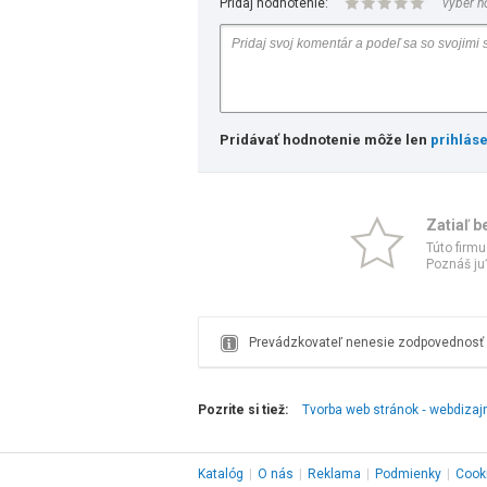
Pridaj hodnotenie:
vyber h
Pridávať hodnotenie môže len
prihlás
Zatiaľ b
Túto firmu
Poznáš ju?
Prevádzkovateľ nenesie zodpovednosť z
Pozrite si tiež:
Tvorba web stránok ‑ webdizaj
Katalóg
|
O nás
|
Reklama
|
Podmienky
|
Cook