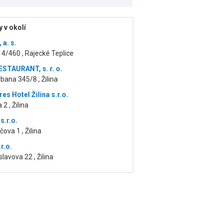
 v okolí
a. s.
14/460 , Rajecké Teplice
STAURANT, s. r. o.
rbana 345/8 , Žilina
es Hotel Žilina s.r.o.
2 , Žilina
s.r.o.
čova 1 , Žilina
r.o.
lavova 22 , Žilina