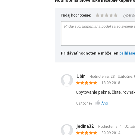
Hodnotenia Slovenské liečebné kúpele Ra
Pridaj hodnotenie:
vyber h
Pridávať hodnotenie môže len
prihlás
Ubir
Hodnotenia: 23
Užitočné:
13.09.2018
ubytovanie pekné, čisté, rovna
Užitočné?
Áno
jedina32
Hodnotenia: 4
Užito
30.09.2014