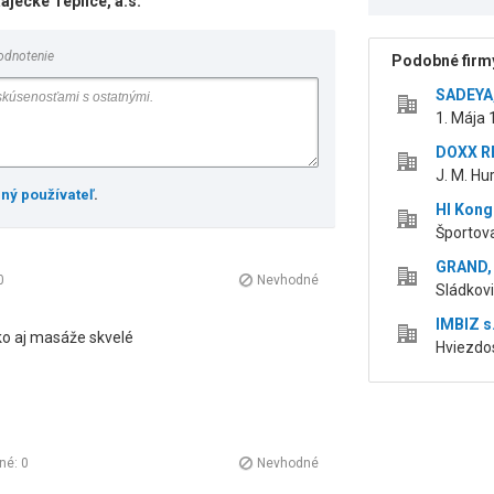
jecké Teplice, a.s.
odnotenie
Podobné firmy
SADEYA, 
1. Mája 
DOXX RE
J. M. Hu
ený používateľ
.
HI Kongr
Športova 
GRAND, 
0
Nevhodné
Sládkovi
IMBIZ s.
ko aj masáže skvelé
Hviezdos
čné:
0
Nevhodné