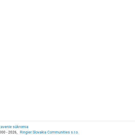
tavenie súkromia
000 - 2026,
Ringier Slovakia Communities s.r.o.