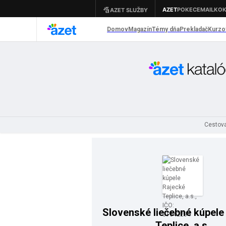
Cestova
Slovenské liečebné kúpele
Teplice, a.s.