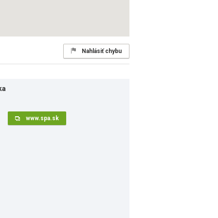
Nahlásiť chybu
ka
www.spa.sk