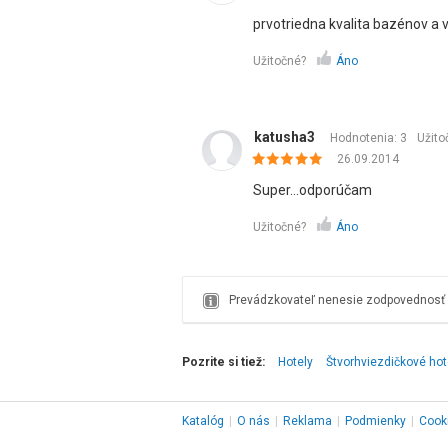
prvotriedna kvalita bazénov a 
Užitočné?
Áno
katusha3
Hodnotenia: 3
Užito
26.09.2014
Super...odporúčam
Užitočné?
Áno
Prevádzkovateľ nenesie zodpovednosť z
Pozrite si tiež:
Hotely
Štvorhviezdičkové hot
Katalóg
|
O nás
|
Reklama
|
Podmienky
|
Cook