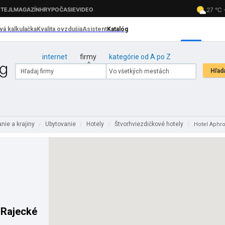
internet
firmy
kategórie od A po Z
nie a krajiny
Ubytovanie
Hotely
Štvorhviezdičkové hotely
/
/
/
/
Hotel Aphro
 Rajecké