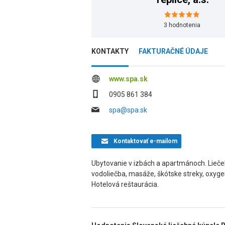
3
hodnotenia
KONTAKTY
FAKTURAČNÉ ÚDAJE
www.spa.sk
0905 861 384
spa@spa.sk
Kontaktovať
e-mailom
Ubytovanie v izbách a apartmánoch. Liečeb
vodoliečba, masáže, škótske streky, oxygen
Hotelová reštaurácia.