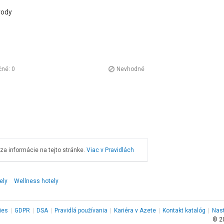
vody
čné:
0
Nevhodné
a informácie na tejto stránke.
Viac v Pravidlách
ely
Wellness hotely
ies
|
GDPR
|
DSA
|
Pravidlá používania
|
Kariéra v Azete
|
Kontakt
katalóg
|
Nas
© 2