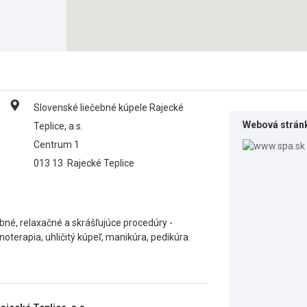
Slovenské liečebné kúpele Rajecké
Webová strán
Teplice, a.s.
Centrum 1
013 13
Rajecké Teplice
né, relaxačné a skrášľujúce procedúry -
oterapia, uhličitý kúpeľ, manikúra, pedikúra.