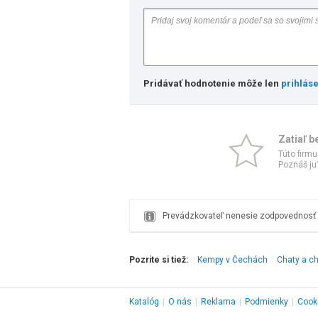
Pridávať hodnotenie môže len
prihlás
Zatiaľ b
Túto firmu
Poznáš ju?
Prevádzkovateľ nenesie zodpovednosť z
Pozrite si tiež:
Kempy v Čechách
Chaty a c
Katalóg
|
O nás
|
Reklama
|
Podmienky
|
Cook