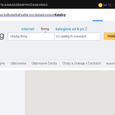
internet
firmy
kategórie od A po Z
jiny
Ubytovanie
Ubytovanie Čechy
Chaty a chalupy v Čechách
/
/
/
/
Autok