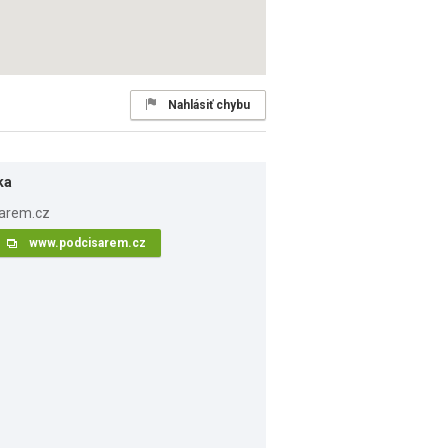
Nahlásiť chybu
ka
www.podcisarem.cz