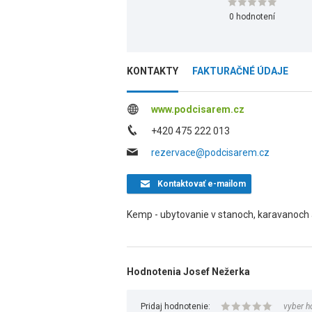
0 hodnotení
KONTAKTY
FAKTURAČNÉ ÚDAJE
www.podcisarem.cz
+420 475 222 013
rezervace@podcisarem.cz
Kontaktovať
e-mailom
Kemp - ubytovanie v stanoch, karavanoch a
Hodnotenia Josef Nežerka
Pridaj hodnotenie:
vyber h