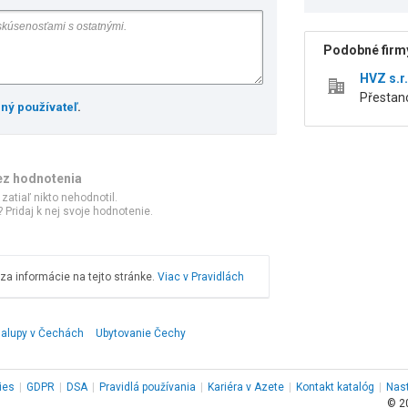
Podobné firmy
HVZ s.r.
Přestan
ený používateľ
.
ez hodnotenia
 zatiaľ nikto nehodnotil.
 Pridaj k nej svoje hodnotenie.
a informácie na tejto stránke.
Viac v Pravidlách
halupy v Čechách
Ubytovanie Čechy
ies
|
GDPR
|
DSA
|
Pravidlá používania
|
Kariéra v Azete
|
Kontakt
katalóg
|
Nas
© 2