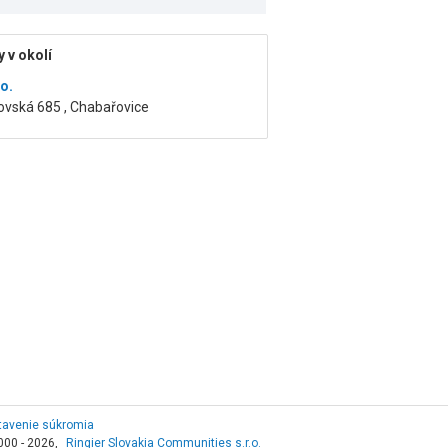
 v okolí
o.
ovská 685 , Chabařovice
tavenie súkromia
000 - 2026,
Ringier Slovakia Communities s.r.o.