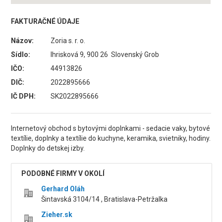
FAKTURAČNÉ ÚDAJE
Názov:
Zoria s. r. o.
Sídlo:
Ihrisková 9, 900 26 Slovenský Grob
IČO:
44913826
DIČ:
2022895666
IČ DPH:
SK2022895666
Internetový obchod s bytovými doplnkami - sedacie vaky, bytové
textílie, doplnky a textílie do kuchyne, keramika, svietniky, hodiny.
Doplnky do detskej izby.
PODOBNÉ FIRMY V OKOLÍ
Gerhard Oláh
Šintavská 3104/14 , Bratislava-Petržalka
Zieher.sk