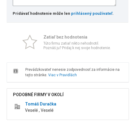
Pridávať hodnotenie môže len
prihlásený používateľ
.
Zatiaľ bez hodnotenia
Túto firmu zatiaľ nikto nehodnotil.
Poznáš ju? Pridaj k nej svoje hodnotenie.
Prevádzkovateľ nenesie zodpovednosť za informácie na
tejto stránke.
Viac v Pravidlách
PODOBNÉ FIRMY V OKOLÍ
Tomáš Duračka
Veselé , Veselé