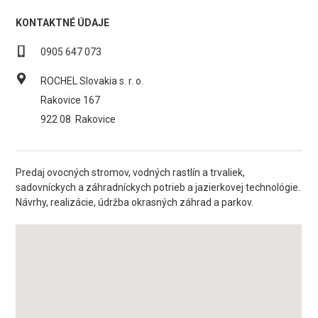
KONTAKTNÉ ÚDAJE
0905 647 073
ROCHEL Slovakia s. r. o.
Rakovice 167
922 08
Rakovice
Predaj ovocných stromov, vodných rastlín a trvaliek,
sadovníckych a záhradníckych potrieb a jazierkovej technológie.
Návrhy, realizácie, údržba okrasných záhrad a parkov.