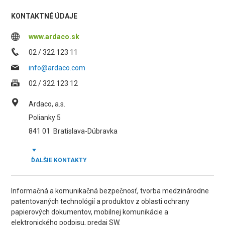
KONTAKTNÉ ÚDAJE
www.ardaco.sk
02 / 322 123 11
info@ardaco.com
02 / 322 123 12
Ardaco, a.s.
Polianky 5
841 01
Bratislava-Dúbravka
ĎALŠIE KONTAKTY
Informačná a komunikačná bezpečnosť, tvorba medzinárodne
patentovaných technológií a produktov z oblasti ochrany
papierových dokumentov, mobilnej komunikácie a
elektronického podpisu, predaj SW.