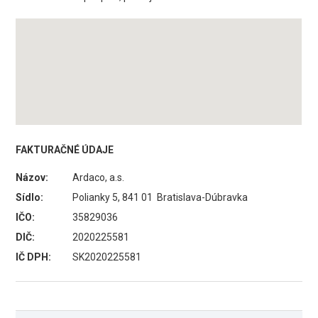
FAKTURAČNÉ ÚDAJE
Názov:
Ardaco, a.s.
Sídlo:
Polianky 5, 841 01 Bratislava-Dúbravka
IČO:
35829036
DIČ:
2020225581
IČ DPH:
SK2020225581