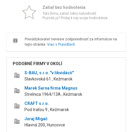
Zatiaľ bez hodnotenia
Túto firmu zatiaľ nikto nehodnotil.
Poznáš ju? Pridaj k nej svoje hodnotenie.
Prevádzkovateľ nenesie zodpovednosť za informácie na
tejto stránke.
Viac v Pravidlách
PODOBNÉ FIRMY V OKOLÍ
S-BAU, s.r.o. "v likvidácii"
Slavkovská 61 , Kežmarok
Marek Sarna firma Magnus
Strelnica 1964/13A , Kežmarok
CRAFT s.r.o.
Pod traťou 9 , Kežmarok
Juraj Migač
Hlavná 200, Huncovce