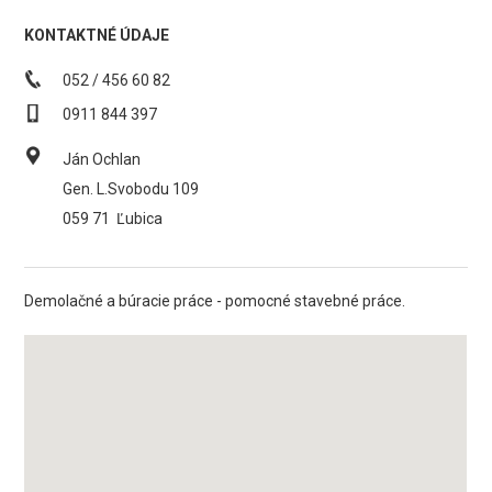
KONTAKTNÉ ÚDAJE
052 / 456 60 82
0911 844 397
Ján Ochlan
Gen. L.Svobodu 109
059 71
Ľubica
Demolačné a búracie práce - pomocné stavebné práce.