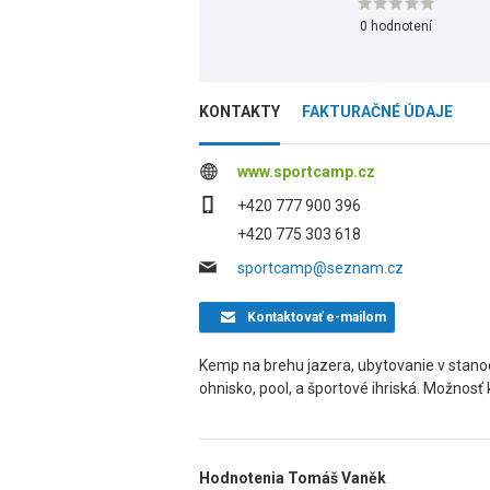
0 hodnotení
KONTAKTY
FAKTURAČNÉ ÚDAJE
www.sportcamp.cz
+420 777 900 396
+420 775 303 618
sportcamp@seznam.cz
Kontaktovať
e-mailom
Kemp na brehu jazera, ubytovanie v stanoc
ohnisko, pool, a športové ihriská. Možnosť
Hodnotenia Tomáš Vaněk