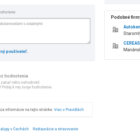
odnotenie
Podobné firmy
Autoke
Staromlý
CEREAS,
Mariáns
ený používateľ
.
ez hodnotenia
 zatiaľ nikto nehodnotil.
 Pridaj k nej svoje hodnotenie.
a informácie na tejto stránke.
Viac v Pravidlách
halupy v Čechách
Reštaurácie a stravovanie