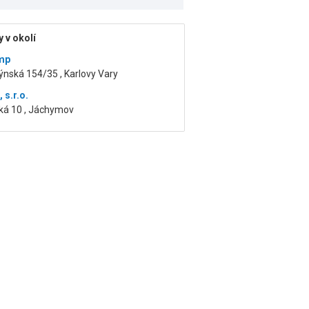
 v okolí
mp
nská 154/35 , Karlovy Vary
 s.r.o.
ká 10 , Jáchymov