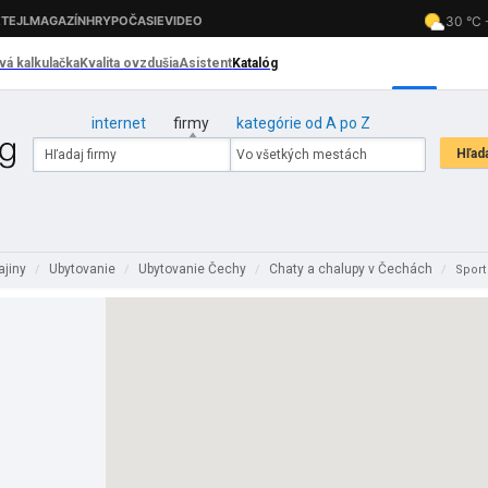
internet
firmy
kategórie od A po Z
ajiny
Ubytovanie
Ubytovanie Čechy
Chaty a chalupy v Čechách
/
/
/
/
Spor