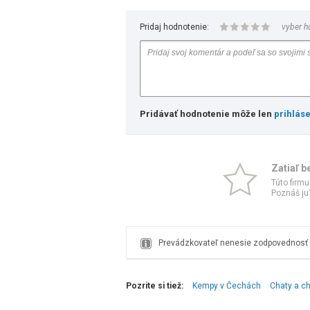
Pridaj hodnotenie:
vyber h
Pridávať hodnotenie môže len
prihlás
Zatiaľ b
Túto firmu
Poznáš ju?
Prevádzkovateľ nenesie zodpovednosť z
Pozrite si tiež:
Kempy v Čechách
Chaty a c