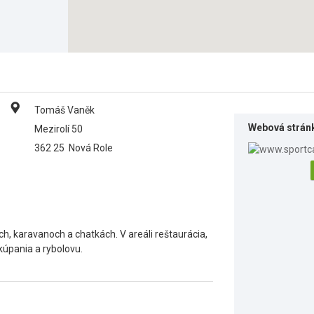
Tomáš Vaněk
Webová strán
Mezirolí 50
362 25
Nová Role
h, karavanoch a chatkách. V areáli reštaurácia,
 kúpania a rybolovu.