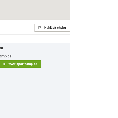
Nahlásiť chybu
ka
www.sportcamp.cz