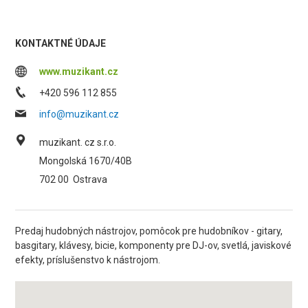
KONTAKTNÉ ÚDAJE
www.muzikant.cz
+420 596 112 855
info@muzikant.cz
muzikant. cz s.r.o.
Mongolská 1670/40B
702 00
Ostrava
Predaj hudobných nástrojov, pomôcok pre hudobníkov - gitary,
basgitary, klávesy, bicie, komponenty pre DJ-ov, svetlá, javiskové
efekty, príslušenstvo k nástrojom.