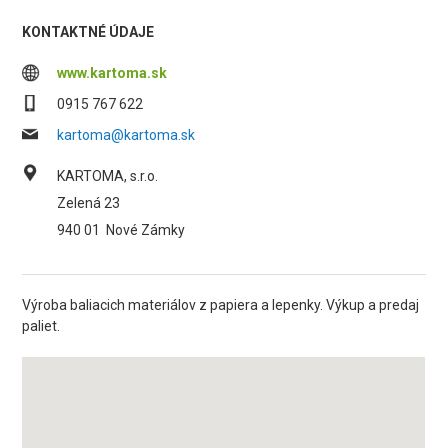
KONTAKTNÉ ÚDAJE
www.kartoma.sk
0915 767 622
kartoma@kartoma.sk
KARTOMA, s.r.o.
Zelená 23
940 01
Nové Zámky
Výroba baliacich materiálov z papiera a lepenky. Výkup a predaj
paliet.