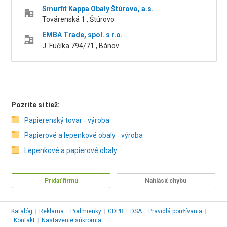
Smurfit Kappa Obaly Štúrovo, a.s.
Továrenská 1 , Štúrovo
EMBA Trade, spol. s r.o.
J. Fučíka 794/71 , Bánov
Pozrite si tiež:
Papierenský tovar ‑ výroba
Papierové a lepenkové obaly ‑ výroba
Lepenkové a papierové obaly
Pridať firmu
Nahlásiť chybu
Katalóg
|
Reklama
|
Podmienky
|
GDPR
|
DSA
|
Pravidlá používania
|
Kontakt
|
Nastavenie súkromia