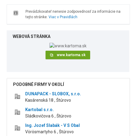
Prevádzkovateľ nenesie zodpovednosť za informácie na
tejto stránke.
Viac v Pravidlách
WEBOVÁ STRÁNKA
www.kartoma.sk
PODOBNÉ FIRMY V OKOLÍ
DUNAPACK - SLOBOX, s.r.o.
Kasárenská 18 , Štúrovo
Kartobal s.r.o.
Sládkovičova 6 , Štúrovo
Ing. Jozef Slabák - V S Obal
Vörösmartyho 6 , Štúrovo