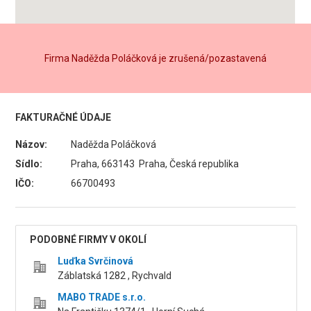
Firma Naděžda Poláčková je zrušená/pozastavená
FAKTURAČNÉ ÚDAJE
Názov:
Naděžda Poláčková
Sídlo:
Praha, 663143 Praha, Česká republika
IČO:
66700493
PODOBNÉ FIRMY V OKOLÍ
Luďka Svrčinová
Záblatská 1282 , Rychvald
MABO TRADE s.r.o.