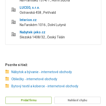
Na Františku 1374/1 , Horní Suchá
LUCEO, s.r.o.
Ostravská 458 , Petřvald
Interion.cz
Na Farském 1016 , Dolní Lutyně
Nabytek-jeko.cz
Slezská 1408/32 , Český Těšín
Pozrite si tiež:
Nábytok a bývanie ‑ internetové obchody
Obliečky ‑ internetové obchody
Bytový textil a koberce ‑ internetové obchody
Pridať firmu
Nahlásiť chybu