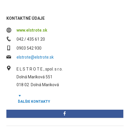
KONTAKTNÉ ÚDAJE
www.elstrote.sk
042 / 435 61 20
0903 542 930
elstrote@elstrote.sk
E L S T R O T E , spol. s r.o.
Dolná Maríková 551
018 02
Dolná Mariková
ĎALŠIE KONTAKTY