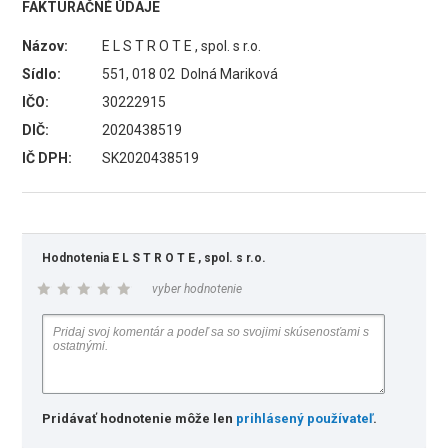
FAKTURAČNÉ ÚDAJE
Názov:
E L S T R O T E , spol. s r.o.
Sídlo:
551, 018 02 Dolná Mariková
IČO:
30222915
DIČ:
2020438519
IČ DPH:
SK2020438519
Hodnotenia E L S T R O T E , spol. s r.o.
vyber hodnotenie
Pridávať hodnotenie môže len
prihlásený používateľ
.