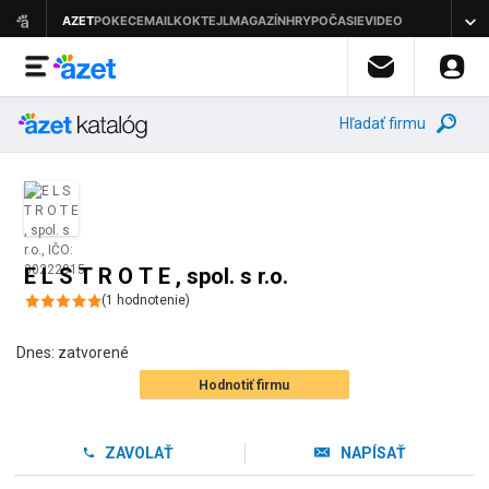
Hľadať firmu
E L S T R O T E , spol. s r.o.
(
1
hodnotenie
)
Dnes:
zatvorené
Hodnotiť firmu
ZAVOLAŤ
NAPÍSAŤ