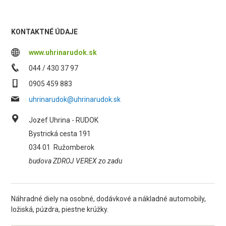
KONTAKTNÉ ÚDAJE
www.uhrinarudok.sk
044 / 430 37 97
0905 459 883
uhrinarudok@uhrinarudok.sk
Jozef Uhrina - RUDOK
Bystrická cesta 191
034 01
Ružomberok
budova ZDROJ VEREX zo zadu
Náhradné diely na osobné, dodávkové a nákladné automobily,
ložiská, púzdra, piestne krúžky.