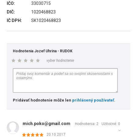
IČO:
33030715
DIČ:
1020468823
IČ DPH:
SK1020468823
Hodnotenia Jozef Uhrina - RUDOK
vyber hodnotenie
Pridávať hodnotenie môže len
prihlásený používateľ
.
mich.poko@gmail.com
Hodnotenia: 2
Užitočné:
0
20.10.2017