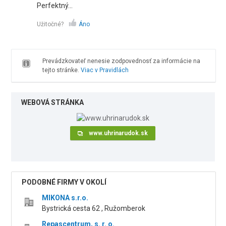
Perfektný...
Užitočné?
Áno
Prevádzkovateľ nenesie zodpovednosť za informácie na
tejto stránke.
Viac v Pravidlách
WEBOVÁ STRÁNKA
www.uhrinarudok.sk
PODOBNÉ FIRMY V OKOLÍ
MIKONA s.r.o.
Bystrická cesta 62 , Ružomberok
Repascentrum, s. r. o.