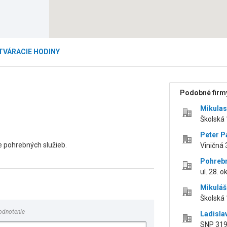
TVÁRACIE HODINY
Podobné firmy
Mikula
Školská 
Peter P
 pohrebných služieb.
Viničná 
Pohrebn
ul. 28. o
Mikulá
Školská 
odnotenie
Ladisla
SNP 319