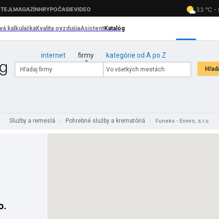
internet
firmy
kategórie od A po Z
Služby a remeslá
Pohrebné služby a krematóriá
/
/
Funeko - Enviro, s.r.o.
o.