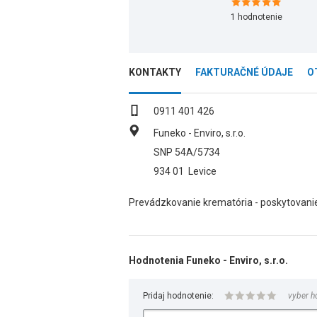
1
hodnotenie
KONTAKTY
FAKTURAČNÉ ÚDAJE
O
0911 401 426
Funeko - Enviro, s.r.o.
SNP 54A/5734
934 01
Levice
Prevádzkovanie krematória - poskytovanie
Hodnotenia Funeko - Enviro, s.r.o.
Pridaj hodnotenie:
vyber h