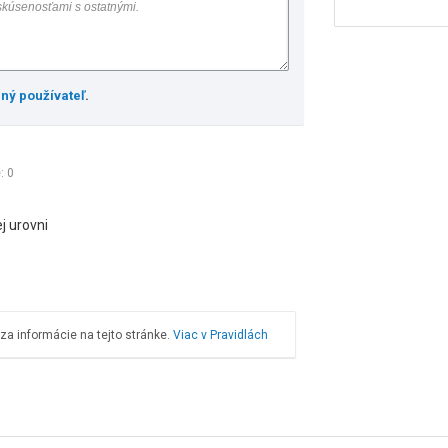
ený používateľ
.
é:
0
j urovni
a informácie na tejto stránke.
Viac v Pravidlách