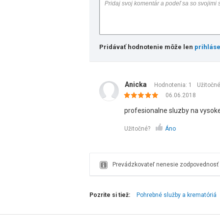
Pridávať hodnotenie môže len
prihlás
Anicka
Hodnotenia: 1
Užitočn
06.06.2018
profesionalne sluzby na vysoke
Užitočné?
Áno
Prevádzkovateľ nenesie zodpovednosť z
Pozrite si tiež:
Pohrebné služby a krematóriá