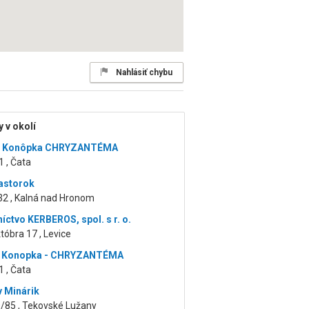
Nahlásiť chybu
 v okolí
s Konôpka CHRYZANTÉMA
1 , Čata
astorok
32 , Kalná nad Hronom
íctvo KERBEROS, spol. s r. o.
któbra 17 , Levice
š Konopka - CHRYZANTÉMA
1 , Čata
v Minárik
/85 , Tekovské Lužany