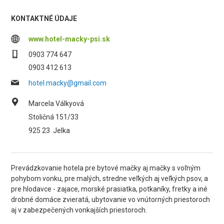
KONTAKTNÉ ÚDAJE
www.hotel-macky-psi.sk
0903 774 647
0903 412 613
hotel.macky@gmail.com
Marcela Válkyová
Stoličná 151/33
925 23
Jelka
Prevádzkovanie hotela pre bytové mačky aj mačky s voľným
pohybom vonku, pre malých, stredne veľkých aj veľkých psov, a
pre hlodavce - zajace, morské prasiatka, potkaníky, fretky a iné
drobné domáce zvieratá, ubytovanie vo vnútorných priestoroch
aj v zabezpečených vonkajších priestoroch.