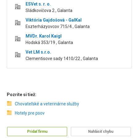
ESVet s. r. o.
Sládkovičova 2 , Galanta
Viktória Gajdošová - GalKal
Eszterházyovcov 715/4 , Galanta
MVDr. Karol Kaigl
Hodská 353/19 , Galanta
Vet LM s.r.o.
Clementisove sady 1410/22 , Galanta
Pozrite si tiež:
Chovateľské a veterinárne služby
Hotely pre psov
Pridať firmu
Nahlásiť chybu