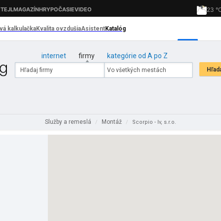
internet
firmy
kategórie od A po Z
Služby a remeslá
Montáž
/
/
Scorpio - lv, s.r.o.