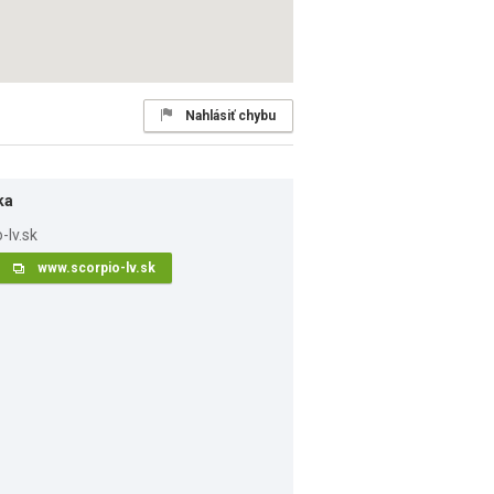
Nahlásiť chybu
ka
www.scorpio-lv.sk