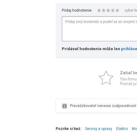
Pridaj hodnotenie:
vyber h
Pridávať hodnotenie môže len
prihlás
Zatiaľ b
Túto firmu
Poznáš ju?
Prevádzkovateľ nenesie zodpovednosť z
Pozrite si tiež:
Servisy a opravy
Elektro
Mo