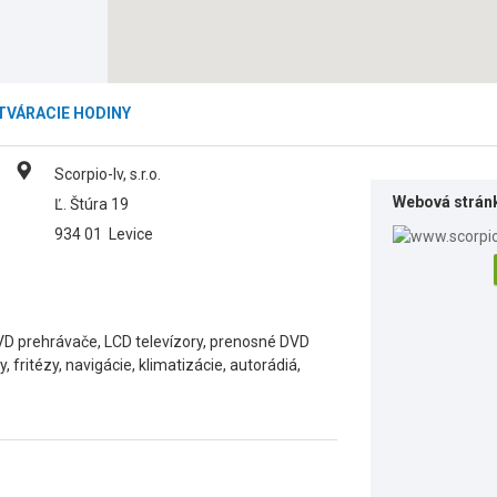
TVÁRACIE HODINY
Scorpio-lv, s.r.o.
Webová strán
Ľ. Štúra 19
934 01
Levice
DVD prehrávače, LCD televízory, prenosné DVD
 fritézy, navigácie, klimatizácie, autorádiá,