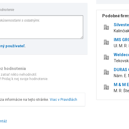
odnotenie
Podobné firmy
Silvest
Kalinčia
IMS GRO
Ul. M. R.
ený používateľ
.
Weldeco,
Tekovská
ez hodnotenia
DURAS G
 zatiaľ nikto nehodnotil.
Nám. E. 
 Pridaj k nej svoje hodnotenie.
M & M E
M. R. Št
a informácie na tejto stránke.
Viac v Pravidlách
ntáž