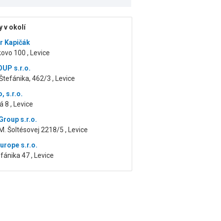
 v okolí
er Kapičák
kovo 100 , Levice
UP s.r.o.
 Štefánika, 462/3 , Levice
 s.r.o.
 8 , Levice
roup s.r.o.
M. Šoltésovej 2218/5 , Levice
urope s.r.o.
efánika 47 , Levice