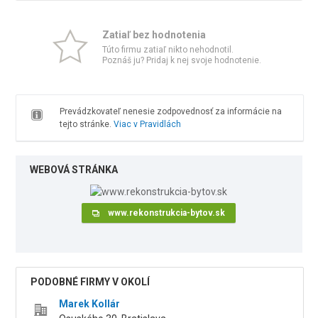
Zatiaľ bez hodnotenia
Túto firmu zatiaľ nikto nehodnotil.
Poznáš ju? Pridaj k nej svoje hodnotenie.
Prevádzkovateľ nenesie zodpovednosť za informácie na
tejto stránke.
Viac v Pravidlách
WEBOVÁ STRÁNKA
www.rekonstrukcia-bytov.sk
PODOBNÉ FIRMY V OKOLÍ
Marek Kollár