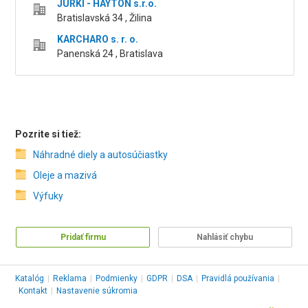
JURKI - HAYTON s.r.o.
Bratislavská 34 , Žilina
KARCHARO s. r. o.
Panenská 24 , Bratislava
Pozrite si tiež:
Náhradné diely a autosúčiastky
Oleje a mazivá
Výfuky
Pridať firmu
Nahlásiť chybu
Katalóg
|
Reklama
|
Podmienky
|
GDPR
|
DSA
|
Pravidlá používania
|
Kontakt
|
Nastavenie súkromia