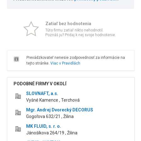
Zatiaľ bez hodnotenia
Túto firmu zatiaľ nikto nehodnotil.
Poznáš ju? Pridaj k nej svoje hodnotenie.
Prevádzkovateľ nenesie zodpovednosť za informácie na
tejto stránke.
Viac v Pravidlách
PODOBNÉ FIRMY V OKOLÍ
SLOVNAFT, a.s.
Vyšné Kamence , Terchová
Mgr. Andrej Dvorecký DECORUS
Gogoľova 632/21 , Žilina
MK FLUID, s. r. o.
Jánošíkova 264/19 , Žilina