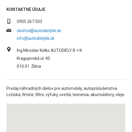
KONTAKTNÉ ÚDAJE
0905 267 503
obchod@autodielybk.sk
info@autodielybk.sk
Ing.Miroslav Kelko AUTODIELY B + K
Kragujevská ul. 40
010 01
Žilina
Predaj náhradných dielov pre automobily, autopríslušenstva.
Ložiská, tlmiče, filtre, výfuky, svetlá, tesnenia, akumulátory, oleje.