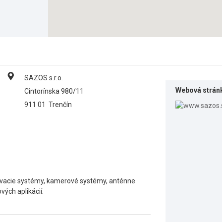
SAZOS s.r.o.
Webová strán
Cintorínska 980/11
911 01
Trenčín
čovacie systémy, kamerové systémy, anténne
vých aplikácií.