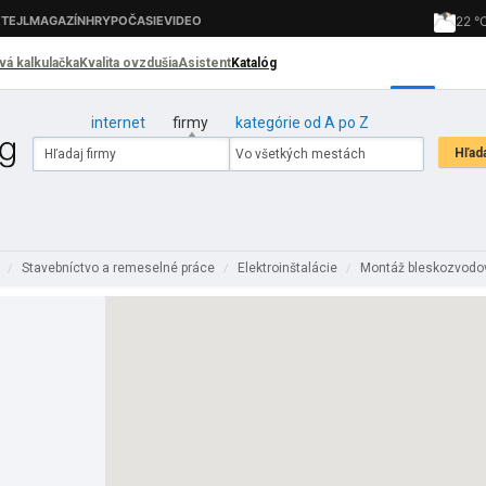
internet
firmy
kategórie od A po Z
á
Stavebníctvo a remeselné práce
Elektroinštalácie
Montáž bleskozvod
/
/
/