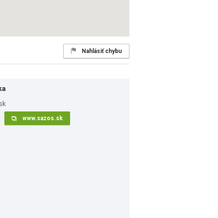
Nahlásiť chybu
ka
www.sazos.sk