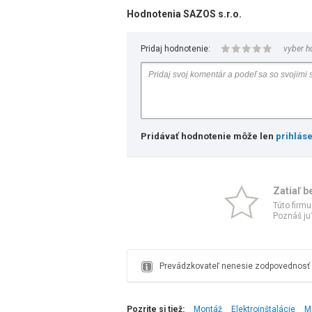
Hodnotenia SAZOS s.r.o.
Pridaj hodnotenie:
vyber h
Pridávať hodnotenie môže len
prihlás
Zatiaľ b
Túto firmu
Poznáš ju?
Prevádzkovateľ nenesie zodpovednosť z
Pozrite si tiež:
Montáž
Elektroinštalácie
M