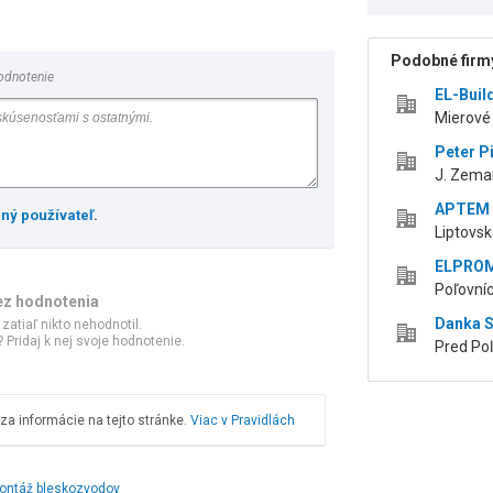
Podobné firmy
odnotenie
EL-Build
Mierové
Peter Pi
J. Zema
APTEM s
ený používateľ
.
Liptovsk
ELPROMO
Poľovníc
ez hodnotenia
Danka S
 zatiaľ nikto nehodnotil.
 Pridaj k nej svoje hodnotenie.
Pred Poľ
a informácie na tejto stránke.
Viac v Pravidlách
ontáž bleskozvodov