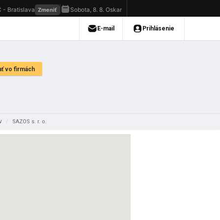
ov
/
SAZOS s. r. o.