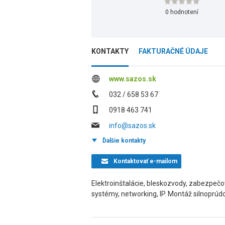
0 hodnotení
KONTAKTY
FAKTURAČNÉ ÚDAJE
www.sazos.sk
032 / 658 53 67
0918 463 741
info@sazos.sk
Ďalšie kontakty
Kontaktovať
e-mailom
Elektroinštalácie, bleskozvody, zabezpe
systémy, networking, IP. Montáž silnoprúdo