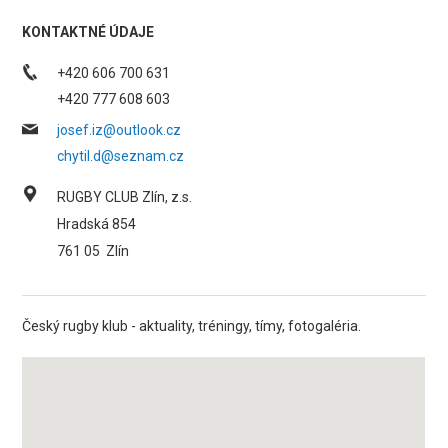
KONTAKTNÉ ÚDAJE
+420 606 700 631
+420 777 608 603
josef.iz@outlook.cz
chytil.d@seznam.cz
RUGBY CLUB Zlín, z.s.
Hradská 854
761 05
Zlín
Český rugby klub - aktuality, tréningy, tímy, fotogaléria.