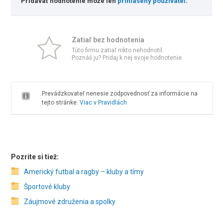
Pridávať hodnotenie môže len
prihlásený používateľ
.
Zatiaľ bez hodnotenia
Túto firmu zatiaľ nikto nehodnotil.
Poznáš ju? Pridaj k nej svoje hodnotenie.
Prevádzkovateľ nenesie zodpovednosť za informácie na
tejto stránke.
Viac v Pravidlách
Pozrite si tiež:
Americký futbal a ragby – kluby a tímy
Športové kluby
Záujmové združenia a spolky