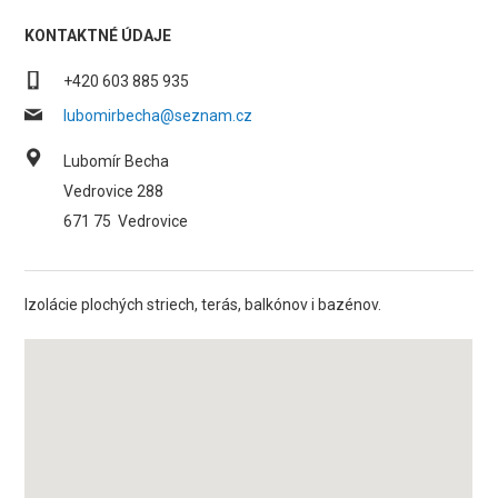
KONTAKTNÉ ÚDAJE
+420 603 885 935
lubomirbecha@seznam.cz
Lubomír Becha
Vedrovice 288
671 75
Vedrovice
Izolácie plochých striech, terás, balkónov i bazénov.