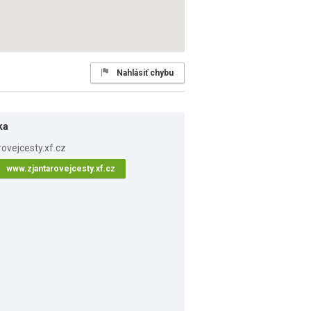
Nahlásiť chybu
ka
www.zjantarovejcesty.xf.cz