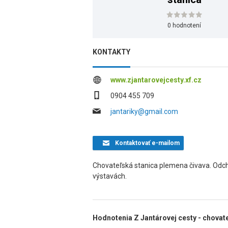
0 hodnotení
KONTAKTY
www.zjantarovejcesty.xf.cz
0904 455 709
jantariky@gmail.com
Kontaktovať
e-mailom
Chovateľská stanica plemena čivava. Odcho
výstavách.
Hodnotenia Z Jantárovej cesty - chovat