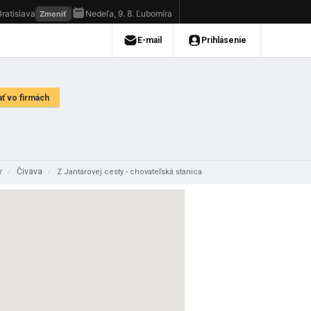
ov
Čivava
/
/
Z Jantárovej cesty - chovateľská stanica