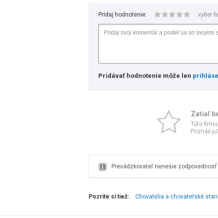
Pridaj hodnotenie:
vyber h
Pridávať hodnotenie môže len
prihlás
Zatiaľ b
Túto firmu
Poznáš ju?
Prevádzkovateľ nenesie zodpovednosť z
Pozrite si tiež:
Chovatelia a chovateľské stan