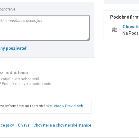
odnotenie
Podobné firmy
Chovate
Na Pods
ený používateľ
.
ez hodnotenia
 zatiaľ nikto nehodnotil.
 Pridaj k nej svoje hodnotenie.
a informácie na tejto stránke.
Viac v Pravidlách
ice psov
Čivava
Chovatelia a chovateľské stanice