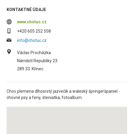
KONTAKTNÉ ÚDAJE
www.chotuc.cz
+420 605 252 558
info@chotuc.cz
Václav Procházka
Náměstí Republiky 23
289 33
Křinec
Chov plemena dlhosrstý jazvečík a waleský špringeršpaniel -
chovné psy a feny, šteniatka, fotoalbum.