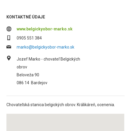
KONTAKTNÉ ÚDAJE
www.belgickyobor-marko.sk
0905 551 384
marko@belgickyobor-marko.sk
Jozef Marko - chovateľ Belgických
obrov
Beloveža 90
086 14
Bardejov
Chovateľská stanica belgických obrov. Králikáreň, ocenenia.