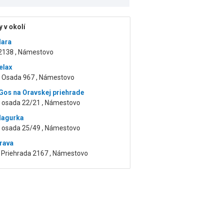
 v okolí
Mara
 2138 , Námestovo
elax
á Osada 967 , Námestovo
Gos na Oravskej priehrade
á osada 22/21 , Námestovo
Magurka
á osada 25/49 , Námestovo
rava
 Priehrada 2167 , Námestovo