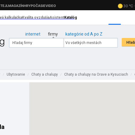
internet
firmy
kategórie od A po Z
y
Ubytovanie
Chaty a chalupy
Chaty a chalupy na Orave a Kysuciach
/
/
/
/
da