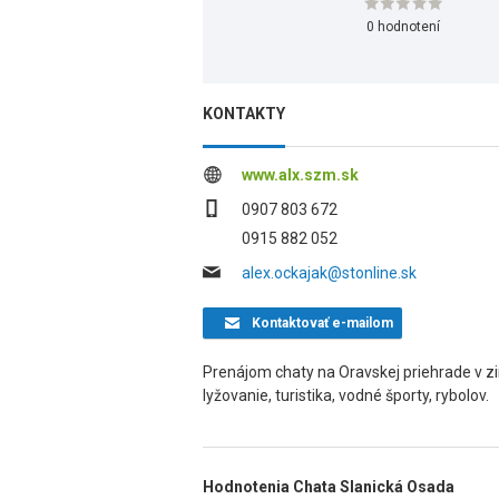
0 hodnotení
KONTAKTY
www.alx.szm.sk
0907 803 672
0915 882 052
alex.ockajak@stonline.sk
Kontaktovať
e-mailom
Prenájom chaty na Oravskej priehrade v zi
lyžovanie, turistika, vodné športy, rybolov.
Hodnotenia Chata Slanická Osada