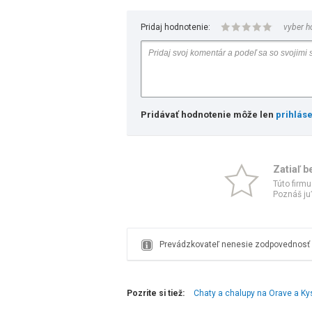
Pridaj hodnotenie:
vyber h
Pridávať hodnotenie môže len
prihlás
Zatiaľ b
Túto firmu
Poznáš ju?
Prevádzkovateľ nenesie zodpovednosť z
Pozrite si tiež:
Chaty a chalupy na Orave a K