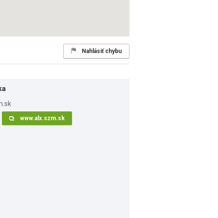
Nahlásiť chybu
ka
www.alx.szm.sk