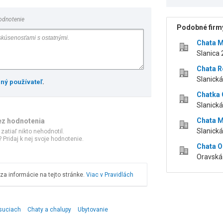
odnotenie
Podobné firmy
Chata 
Slanica
Chata R
Slanick
ený používateľ
.
Chatka 
Slanick
Chata 
ez hodnotenia
Slanick
 zatiaľ nikto nehodnotil.
 Pridaj k nej svoje hodnotenie.
Chata O
Oravská
a informácie na tejto stránke.
Viac v Pravidlách
ysuciach
Chaty a chalupy
Ubytovanie