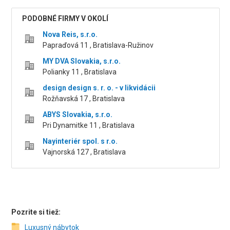
PODOBNÉ FIRMY V OKOLÍ
Nova Reis, s.r.o.
Papraďová 11 , Bratislava-Ružinov
MY DVA Slovakia, s.r.o.
Polianky 11 , Bratislava
design design s. r. o. - v likvidácii
Rožňavská 17 , Bratislava
ABYS Slovakia, s.r.o.
Pri Dynamitke 11 , Bratislava
Nayinteriér spol. s r.o.
Vajnorská 127 , Bratislava
Pozrite si tiež:
Luxusný nábytok