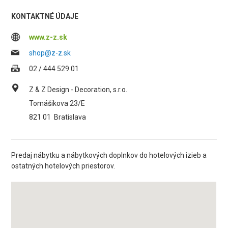
KONTAKTNÉ ÚDAJE
www.z-z.sk
shop@z-z.sk
02 / 444 529 01
Z & Z Design - Decoration, s.r.o.
Tomášikova 23/E
821 01
Bratislava
Predaj nábytku a nábytkových doplnkov do hotelových izieb a
ostatných hotelových priestorov.