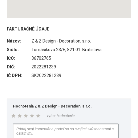
FAKTURAČNÉ ÚDAJE
Názov:
Z & Z Design - Decoration, s.r.o.
Sídlo:
Tomášiková 23/E, 821 01 Bratislava
IČO:
36702765
DIČ:
2022281239
IČ DPH:
SK2022281239
Hodnotenia Z & Z Design - Decoration, s.r.o.
vyber hodnotenie