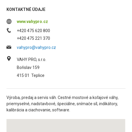
KONTAKTNÉ ÚDAJE
www.vahypro.cz
+420 475 620 800
+420 475 221 370
vahypro@vahypro.cz
VAHY PRO, s.r.o.
Bořislav 159
415 01
Teplice
Výroba, predaj a servis váh. Cestné mostové a koľajové váhy,
priemyselné, nadstavbové, špeciálne, snímače síl, indikátory,
kalibrácia a ciachovanie, software.