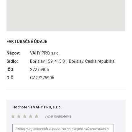
FAKTURAČNÉ ÚDAJE
Názov:
VAHY PRO, s.r.o.
Sídlo:
Bořislav 159, 415 01 Bořislav, Česká republika
IČO:
27275906
DIČ:
CZ27275906
Hodnotenia VAHY PRO, s.r.o.
vyber hodnotenie