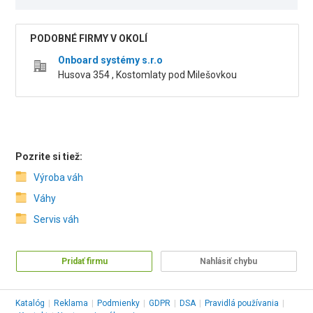
PODOBNÉ FIRMY V OKOLÍ
Onboard systémy s.r.o
Husova 354 , Kostomlaty pod Milešovkou
Pozrite si tiež:
Výroba váh
Váhy
Servis váh
Pridať firmu
Nahlásiť chybu
Katalóg
|
Reklama
|
Podmienky
|
GDPR
|
DSA
|
Pravidlá používania
|