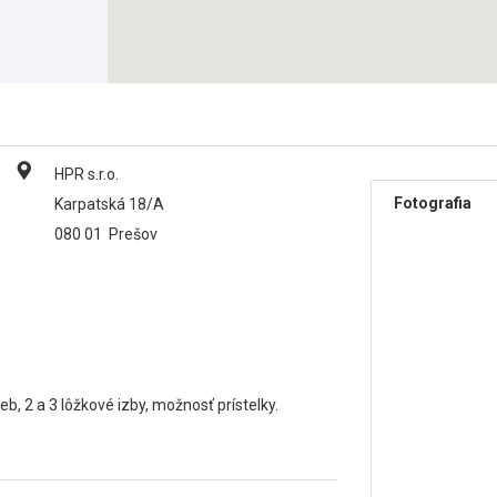
HPR s.r.o.
Fotografia
Karpatská 18/A
080 01
Prešov
eb, 2 a 3 lôžkové izby, možnosť prístelky.