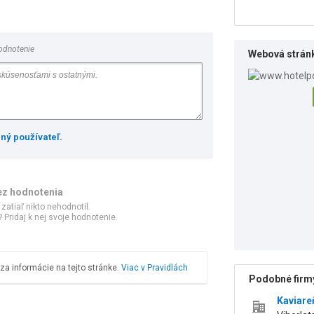
odnotenie
Webová strán
ený používateľ
.
ez hodnotenia
 zatiaľ nikto nehodnotil.
 Pridaj k nej svoje hodnotenie.
a informácie na tejto stránke.
Viac v Pravidlách
Podobné firmy
Kaviare