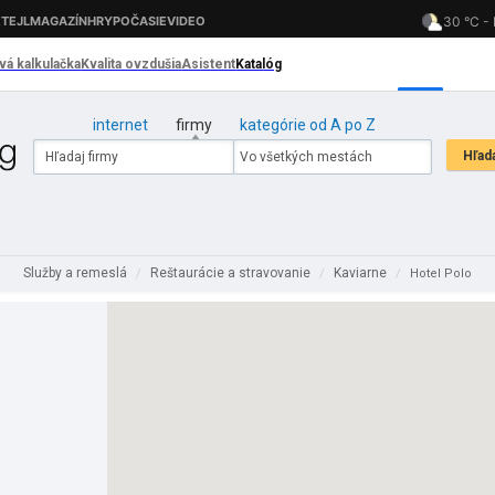
internet
firmy
kategórie od A po Z
Služby a remeslá
Reštaurácie a stravovanie
Kaviarne
/
/
/
Hotel Polo