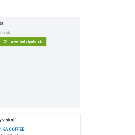
ka
www.hotelpolo.sk
 v okolí
ň KA COFFEE