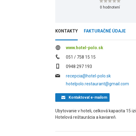
0 hodnotení
KONTAKTY
FAKTURAČNÉ ÚDAJE
www.hotel-polo.sk
051 / 758 15 15
0948 297 193
recepcia@hotel-polo.sk
hotelpolo.restaurant@gmail.com
Kontaktovať
e-mailom
Ubytovanie v hoteli, celková kapacita 15 izi
Hotelová reštaurácia a kaviareň.