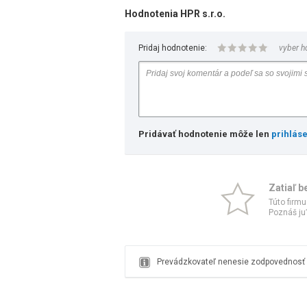
Hodnotenia HPR s.r.o.
Pridaj hodnotenie:
vyber h
Pridávať hodnotenie môže len
prihlás
Zatiaľ b
Túto firmu
Poznáš ju?
Prevádzkovateľ nenesie zodpovednosť z