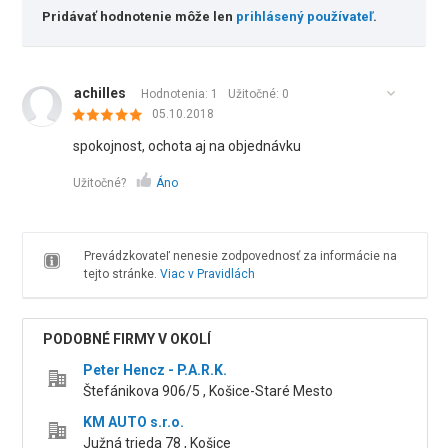
Pridávať hodnotenie môže len
prihlásený používateľ
.
achilles
Hodnotenia: 1
Užitočné:
0
05.10.2018
spokojnost, ochota aj na objednávku
Užitočné?
Áno
Prevádzkovateľ nenesie zodpovednosť za informácie na
tejto stránke.
Viac v Pravidlách
PODOBNÉ FIRMY V OKOLÍ
Peter Hencz - P.A.R.K.
Štefánikova 906/5 , Košice-Staré Mesto
KM AUTO s.r.o.
Južná trieda 78 , Košice