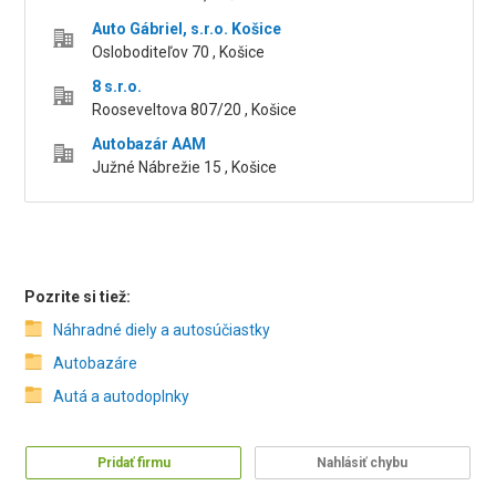
Auto Gábriel, s.r.o. Košice
Osloboditeľov 70 , Košice
8 s.r.o.
Rooseveltova 807/20 , Košice
Autobazár AAM
Južné Nábrežie 15 , Košice
Pozrite si tiež:
Náhradné diely a autosúčiastky
Autobazáre
Autá a autodoplnky
Pridať firmu
Nahlásiť chybu