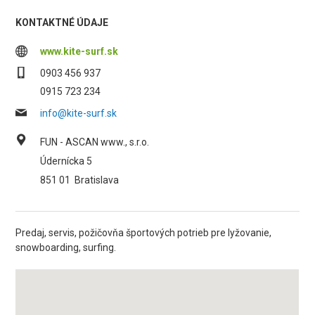
KONTAKTNÉ ÚDAJE
www.kite-surf.sk
0903 456 937
0915 723 234
info@kite-surf.sk
FUN - ASCAN www., s.r.o.
Údernícka 5
851 01
Bratislava
Predaj, servis, požičovňa športových potrieb pre lyžovanie,
snowboarding, surfing.