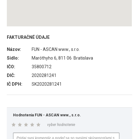
FAKTURAČNÉ ÚDAJE
Názov:
FUN - ASCAN www., s.r.o.
Sídlo:
Maróthyho 6, 811 06 Bratislava
IČO:
35800712
DIČ:
2020281241
IČ DPH:
SK2020281241
Hodnotenia FUN - ASCAN www., s.r.o.
vyber hodnotenie