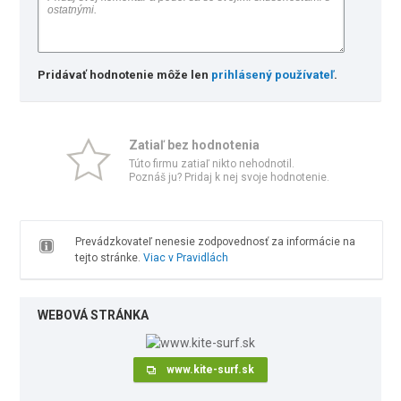
Pridávať hodnotenie môže len
prihlásený používateľ
.
Zatiaľ bez hodnotenia
Túto firmu zatiaľ nikto nehodnotil.
Poznáš ju? Pridaj k nej svoje hodnotenie.
Prevádzkovateľ nenesie zodpovednosť za informácie na
tejto stránke.
Viac v Pravidlách
WEBOVÁ STRÁNKA
www.kite-surf.sk