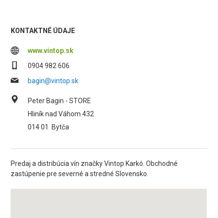
KONTAKTNÉ ÚDAJE
www.vintop.sk
0904 982 606
bagin@vintop.sk
Peter Bagin - STORE
Hliník nad Váhom 432
014 01
Bytča
Predaj a distribúcia vín značky Vintop Karkó. Obchodné
zastúpenie pre severné a stredné Slovensko.