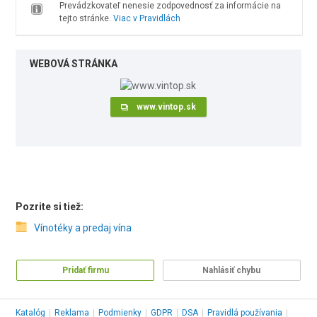
Prevádzkovateľ nenesie zodpovednosť za informácie na
tejto stránke.
Viac v Pravidlách
WEBOVÁ STRÁNKA
www.vintop.sk
Pozrite si tiež:
Vínotéky a predaj vína
Pridať firmu
Nahlásiť chybu
Katalóg
|
Reklama
|
Podmienky
|
GDPR
|
DSA
|
Pravidlá používania
|