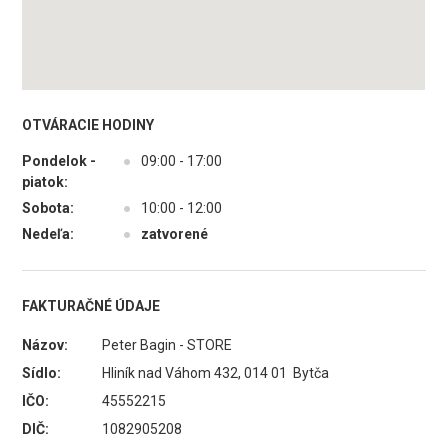
OTVÁRACIE HODINY
Pondelok -
●
09:00 - 17:00
piatok:
Sobota:
●
10:00 - 12:00
Nedeľa:
●
zatvorené
FAKTURAČNÉ ÚDAJE
Názov:
Peter Bagin - STORE
Sídlo:
Hliník nad Váhom 432, 014 01 Bytča
IČO:
45552215
DIČ:
1082905208