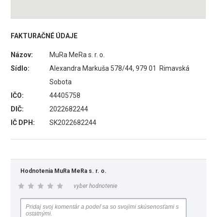
FAKTURAČNÉ ÚDAJE
Názov:
MuRa MeRa s. r. o.
Sídlo:
Alexandra Markuša 578/44, 979 01 Rimavská
Sobota
IČO:
44405758
DIČ:
2022682244
IČ DPH:
SK2022682244
Hodnotenia MuRa MeRa s. r. o.
vyber hodnotenie