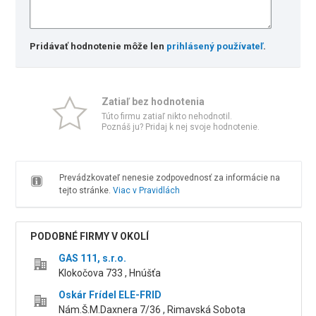
Pridávať hodnotenie môže len
prihlásený používateľ
.
Zatiaľ bez hodnotenia
Túto firmu zatiaľ nikto nehodnotil.
Poznáš ju? Pridaj k nej svoje hodnotenie.
Prevádzkovateľ nenesie zodpovednosť za informácie na
tejto stránke.
Viac v Pravidlách
PODOBNÉ FIRMY V OKOLÍ
GAS 111, s.r.o.
Klokočova 733 , Hnúšťa
Oskár Frídel ELE-FRID
Nám.Š.M.Daxnera 7/36 , Rimavská Sobota