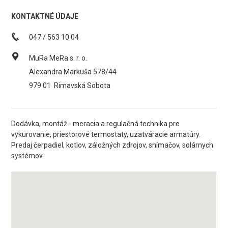
KONTAKTNÉ ÚDAJE
047 / 563 10 04
MuRa MeRa s. r. o.
Alexandra Markuša 578/44
979 01
Rimavská Sobota
Dodávka, montáž - meracia a regulačná technika pre
vykurovanie, priestorové termostaty, uzatváracie armatúry.
Predaj čerpadiel, kotlov, záložných zdrojov, snímačov, solárnych
systémov.