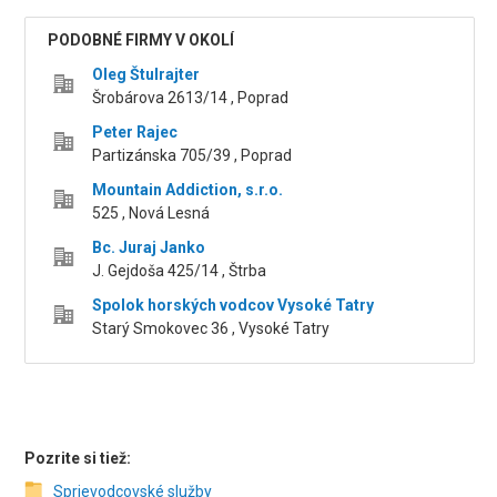
PODOBNÉ FIRMY V OKOLÍ
Oleg Štulrajter
Šrobárova 2613/14 , Poprad
Peter Rajec
Partizánska 705/39 , Poprad
Mountain Addiction, s.r.o.
525 , Nová Lesná
Bc. Juraj Janko
J. Gejdoša 425/14 , Štrba
Spolok horských vodcov Vysoké Tatry
Starý Smokovec 36 , Vysoké Tatry
Pozrite si tiež:
Sprievodcovské služby