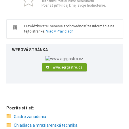
Túto firmu zatiaľ nikto nehodnotil.
Poznáš ju? Pridaj k nej svoje hodnotenie.
Prevádzkovateľ nenesie zodpovednosť za informácie na
tejto stránke.
Viac v Pravidlách
WEBOVÁ STRÁNKA
www.agrgastro.cz
Pozrite si tiež:
Gastro zariadenia
Chladiaca a mraziarenská technika