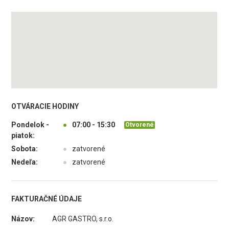
OTVÁRACIE HODINY
Pondelok -
●
07:00 - 15:30
Otvorené
piatok:
Sobota:
●
zatvorené
Nedeľa:
●
zatvorené
FAKTURAČNÉ ÚDAJE
Názov:
AGR GASTRO, s.r.o.