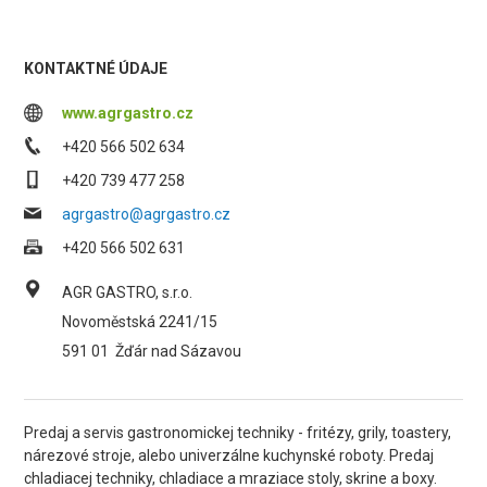
KONTAKTNÉ ÚDAJE
www.agrgastro.cz
+420 566 502 634
+420 739 477 258
agrgastro@agrgastro.cz
+420 566 502 631
AGR GASTRO, s.r.o.
Novoměstská 2241/15
591 01
Žďár nad Sázavou
Predaj a servis gastronomickej techniky - fritézy, grily, toastery,
nárezové stroje, alebo univerzálne kuchynské roboty. Predaj
chladiacej techniky, chladiace a mraziace stoly, skrine a boxy.