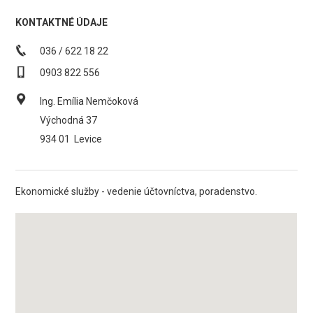
KONTAKTNÉ ÚDAJE
036 / 622 18 22
0903 822 556
Ing. Emília Nemčoková
Východná 37
934 01
Levice
Ekonomické služby - vedenie účtovníctva, poradenstvo.