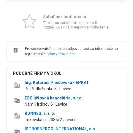
Zatiaľ bez hodnotenia
Túto firmu zatiaľ nikto nehodnotil.
Poznáš ju? Pridaj k nej svoje hodnotenie.
Prevádzkovateľ nenesie zodpovednosť za informácie na
tejto stránke.
Viac v Pravidlách
PODOBNÉ FIRMY V OKOLÍ
Ing. Katarína Pliešovská - EPKAT
Pri Podlužianke 8 , Levice
ESO účtovná kancelária, s.r.o.
Nám. Hrdinov 6 , Levice
RONNES, s. r. o.
Tekovská ul. 2335/2 , Levice
ISTROENERGO INTERNATIONAL, a.s.