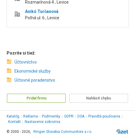
Rozmarínová 4 , Levice
Anikó Turčanová
Poľná ul. 6 , Levice
Pozrite si tiež:
Účtovníctvo
Ekonomické služby
Účtovné poradenstvo
Pridať firmu
Nahlásiť chybu
Katalóg
|
Reklama
|
Podmienky
|
GDPR
|
DSA
|
Pravidlá používania
|
Kontakt
|
Nastavenie súkromia
© 2000 - 2026,
Ringier Slovakia Communities s.r.o.