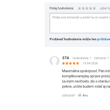
Pridaj hodnotenie:
vyber h
Pridávať hodnotenie môže len
prihlás
STA
Hodnotenia: 1
Užitočné:
1
15.04.2026
Maximálna spokojnosť. Pán inšt
komplikovanejšej oprave pristúp
sa iným nechcelo, šlo o starši
pekne, určite budem volať aj n
Užitočné?
Áno