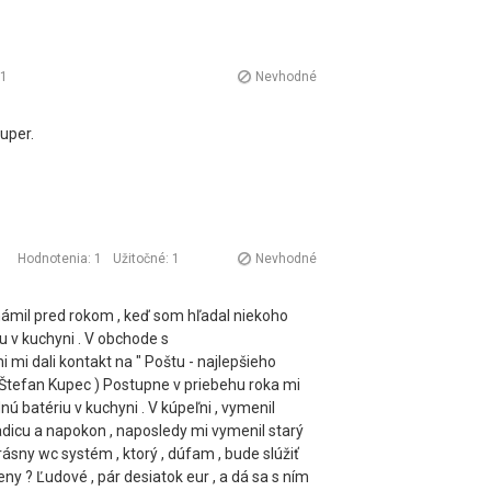
1
Nevhodné
uper.
r
Hodnotenia: 1
Užitočné:
1
Nevhodné
il pred rokom , keď som hľadal niekoho
 v kuchyni . V obchode s
mi dali kontakt na " Poštu - najlepšieho
 = Štefan Kupec ) Postupne v priebehu roka mi
ú batériu v kuchyni . V kúpeľni , vymenil
adicu a napokon , naposledy mi vymenil starý
ásny wc systém , ktorý , dúfam , bude slúžiť
eny ? Ľudové , pár desiatok eur , a dá sa s ním