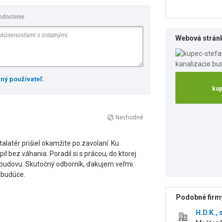
odnotenie
Webová strán
ený používateľ
.
kup
Nevhodné
alatér prišiel okamžite po zavolaní. Ku
il bez váhania. Poradil si s prácou, do ktorej
u budovu. Skutočný odborník, ďakujem veľmi
abudúce.
Podobné firmy
H.D.K., s