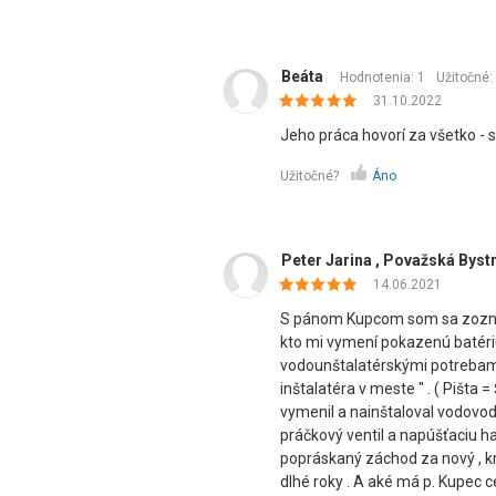
Beáta
Hodnotenia: 1
Užitočné:
31.10.2022
Jeho práca hovorí za všetko - s
Užitočné?
Áno
Peter Jarina , Považská Byst
14.06.2021
S pánom Kupcom som sa zoznám
kto mi vymení pokazenú batériu
vodounštalatérskými potrebami 
inštalatéra v meste " . ( Pišta
vymenil a nainštaloval vodovodn
práčkový ventil a napúšťaciu h
popráskaný záchod za nový , kr
dlhé roky . A aké má p. Kupec c