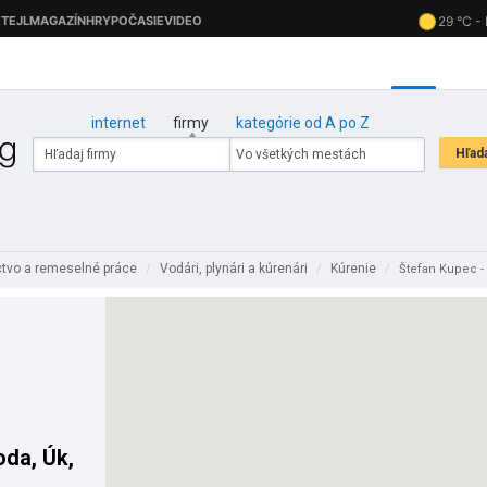
internet
firmy
kategórie od A po Z
ctvo a remeselné práce
Vodári, plynári a kúrenári
Kúrenie
/
/
/
Štefan Kupec - 
oda, Úk,