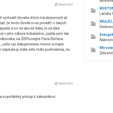
Moštení
Nevhodné
BOSTON,
Lánska 
ť vychvalit človeka ,ktorý má skúsenosti až
KRAJČI, 
ť ,že tento človek si vie poradiť i v takých
Dedovec
apadá ,a on vie ako ísť ďalej čo sa týka
 v jeho odbore Inštalatéra ,,zažila som tak
Energoko
 odbornika ,na 200%volajte Pána Štefana
Nábrežn
e ,,,ešte raz ďakujemeeee moooc a majte
Mirosla
m napísala je stále ešte málo pochvalenia, na
Železnič
Nevhodné
a a spoľahlivý prístup k zákazníkovi.