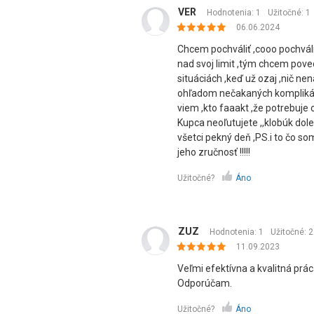
VER
Hodnotenia: 1
Užitočné:
1
06.06.2024
Chcem pochváliť ,cooo pochváli
nad svoj limit ,tým chcem poveda
situáciách ,keď už ozaj ,nič nen
ohľadom nečakaných komplikácií
viem ,kto faaakt ,že potrebuje
Kupca neoľutujete ,,klobúk dol
všetci pekný deň ,PS.i to čo so
jeho zručnosť !!!!!
Užitočné?
Áno
ZUZ
Hodnotenia: 1
Užitočné:
2
11.09.2023
Veľmi efektívna a kvalitná prác
Odporúčam.
Užitočné?
Áno