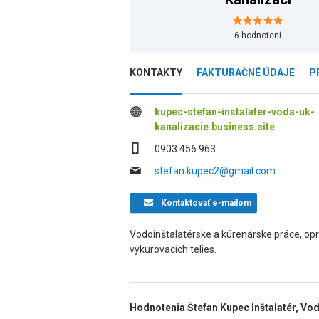
6
hodnotení
KONTAKTY
FAKTURAČNÉ ÚDAJE
P
kupec-stefan-instalater-voda-uk-
kanalizacie.business.site
0903 456 963
stefan.kupec2@gmail.com
Kontaktovať
e-mailom
Vodoinštalatérske a kúrenárske práce, op
vykurovacích telies.
Hodnotenia Štefan Kupec Inštalatér, Vod