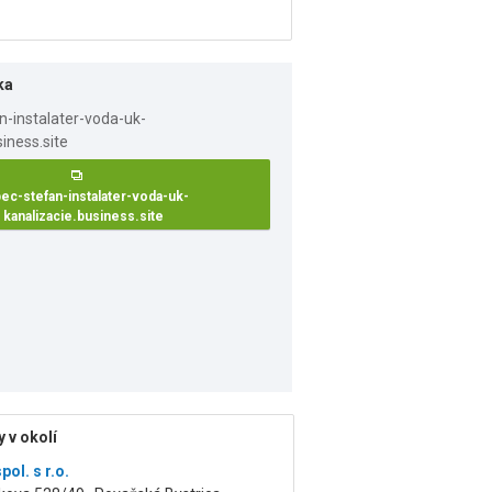
ka
ec-stefan-instalater-voda-uk-
kanalizacie.business.site
 v okolí
pol. s r.o.