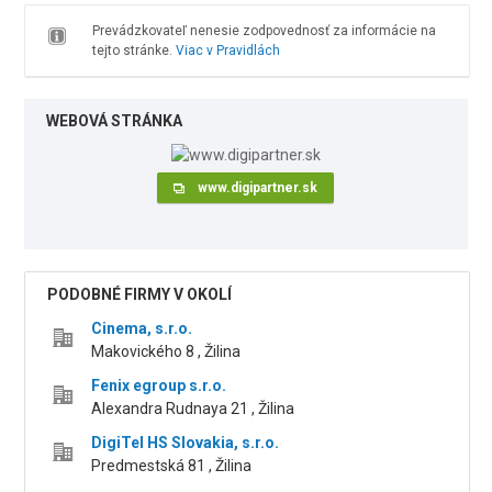
Prevádzkovateľ nenesie zodpovednosť za informácie na
tejto stránke.
Viac v Pravidlách
WEBOVÁ STRÁNKA
www.digipartner.sk
PODOBNÉ FIRMY V OKOLÍ
Cinema, s.r.o.
Makovického 8 , Žilina
Fenix egroup s.r.o.
Alexandra Rudnaya 21 , Žilina
DigiTel HS Slovakia, s.r.o.
Predmestská 81 , Žilina