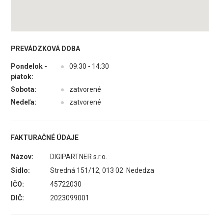
PREVÁDZKOVÁ DOBA
Pondelok -
●
09:30 - 14:30
piatok:
Sobota:
●
zatvorené
Nedeľa:
●
zatvorené
FAKTURAČNÉ ÚDAJE
Názov:
DIGIPARTNER s.r.o.
Sídlo:
Stredná 151/12, 013 02 Nededza
IČO:
45722030
DIČ:
2023099001