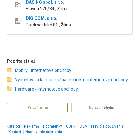
DASING spol. s r.o.
Hlavná 220/34 , Žilina
DIGICOM, s.r.o.
Predmestská 81 , Žilina
Pozrite si tiež:
Mobily ‑ internetové obchody
Výpočtová a komunikačná technika ‑ internetové obchody
Hardware ‑ internetové obchody
Pridať firmu
Nahlásiť chybu
Katalóg
|
Reklama
|
Podmienky
|
GDPR
|
DSA
|
Pravidlá používania
|
Kontakt
|
Nastavenie súkromia