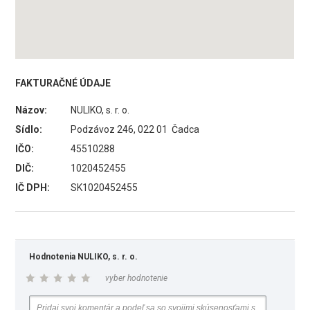
FAKTURAČNÉ ÚDAJE
Názov:
NULIKO, s. r. o.
Sídlo:
Podzávoz 246, 022 01 Čadca
IČO:
45510288
DIČ:
1020452455
IČ DPH:
SK1020452455
Hodnotenia NULIKO, s. r. o.
vyber hodnotenie