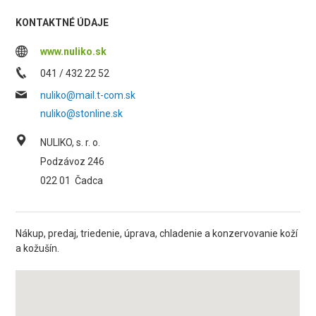
KONTAKTNÉ ÚDAJE
www.nuliko.sk
041 / 432 22 52
nuliko@mail.t-com.sk
nuliko@stonline.sk
NULIKO, s. r. o.
Podzávoz 246
022 01
Čadca
Nákup, predaj, triedenie, úprava, chladenie a konzervovanie koží
a kožušín.