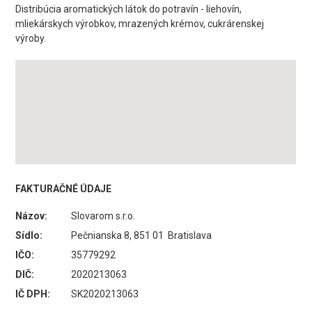
Distribúcia aromatických látok do potravín - liehovín,
mliekárskych výrobkov, mrazených krémov, cukrárenskej
výroby.
FAKTURAČNÉ ÚDAJE
Názov:
Slovarom s.r.o.
Sídlo:
Pečnianska 8, 851 01 Bratislava
IČO:
35779292
DIČ:
2020213063
IČ DPH:
SK2020213063