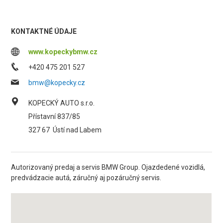
KONTAKTNÉ ÚDAJE
www.kopeckybmw.cz
+420 475 201 527
bmw@kopecky.cz
KOPECKÝ AUTO s.r.o.
Přístavní 837/85
327 67
Ústí nad Labem
Autorizovaný predaj a servis BMW Group. Ojazdedené vozidlá,
predvádzacie autá, záručný aj pozáručný servis.