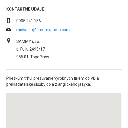
KONTAKTNÉ ÚDAJE
0905 241 156
michaela@sammygroup.com
SAMMY s.r.o.
Ľ. Fullu 2495/17
955 01
Topoľčany
Prieskum trhu, presúvanie výrobných firiem do VB a
prekladateľské služby do a z anglického jazyka.