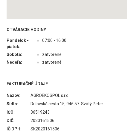
OTVÁRACIE HODINY
Pondelok -
●
07:00 - 16:00
piatok:
Sobota:
●
zatvorené
Nedeľa:
●
zatvorené
FAKTURAČNÉ ÚDAJE
Názov:
AGROEKOSPOL s.r.o.
Sídlo:
Dulovská cesta 15, 946 57 Svätý Peter
IČO:
36519243
DIČ:
2020161506
IČ DPH:
SK2020161506