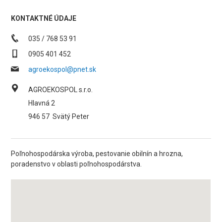
KONTAKTNÉ ÚDAJE
035 / 768 53 91
0905 401 452
agroekospol@pnet.sk
AGROEKOSPOL s.r.o.
Hlavná 2
946 57
Svätý Peter
Poľnohospodárska výroba, pestovanie obilnín a hrozna,
poradenstvo v oblasti poľnohospodárstva.