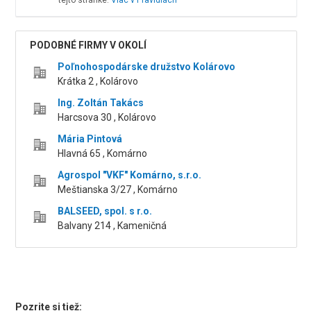
tejto stránke.
Viac v Pravidlách
PODOBNÉ FIRMY V OKOLÍ
Poľnohospodárske družstvo Kolárovo
Krátka 2 , Kolárovo
Ing. Zoltán Takács
Harcsova 30 , Kolárovo
Mária Pintová
Hlavná 65 , Komárno
Agrospol "VKF" Komárno, s.r.o.
Meštianska 3/27 , Komárno
BALSEED, spol. s r.o.
Balvany 214 , Kameničná
Pozrite si tiež: