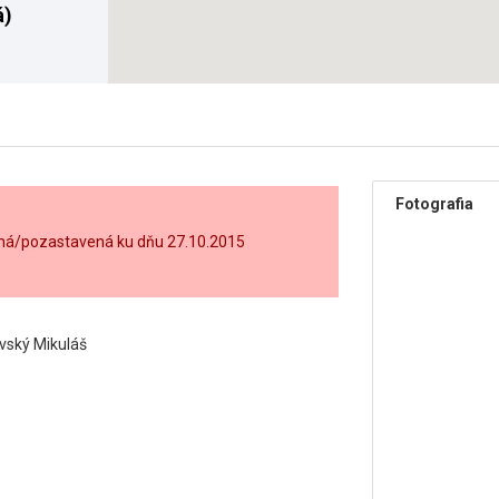
á)
Fotografia
ušená/pozastavená ku dňu 27.10.2015
ovský Mikuláš