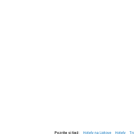
Pozrite si tiež:
Hotely na Liptove
Hotely
Tr