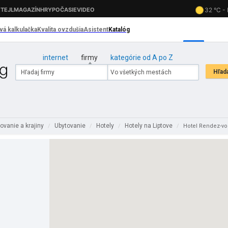
internet
firmy
kategórie od A po Z
ovanie a krajiny
Ubytovanie
Hotely
Hotely na Liptove
/
/
/
/
Hotel Rendez-vo