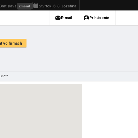
us***