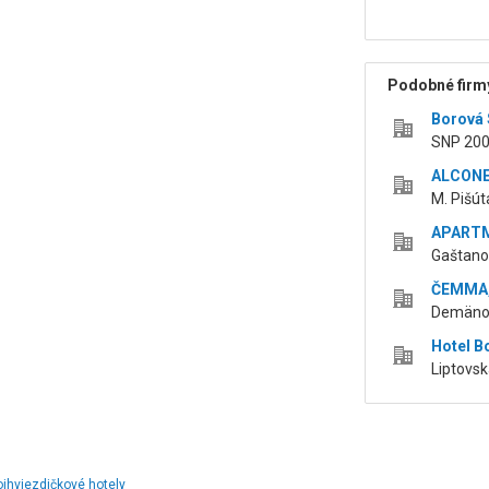
Podobné firmy
Borová S
SNP 200 
ALCONET
M. Pišút
APARTM
Gaštanov
ČEMMA, 
Demänov
Hotel B
Liptovsk
ojhviezdičkové hotely