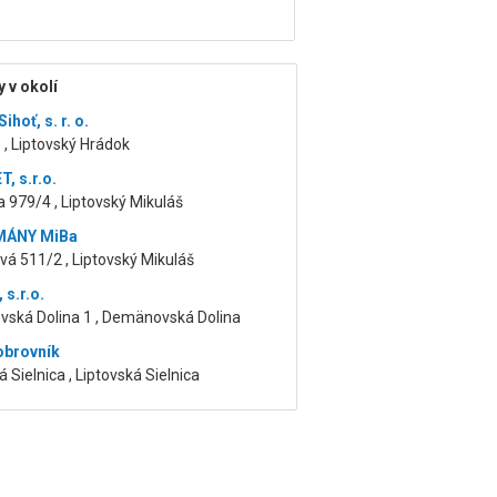
 v okolí
ihoť, s. r. o.
, Liptovský Hrádok
, s.r.o.
a 979/4 , Liptovský Mikuláš
ÁNY MiBa
á 511/2 , Liptovský Mikuláš
s.r.o.
ská Dolina 1 , Demänovská Dolina
obrovník
á Sielnica , Liptovská Sielnica