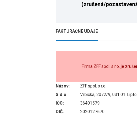
(zrušená/pozastaven
FAKTURAČNÉ ÚDAJE
Firma ZFF spol. s r.o. je zr
Názov:
ZFF spol. s r.o.
Sídlo:
Vrbická, 2072/9, 031 01 Lipt
IČO:
36401579
DIČ:
2020127670