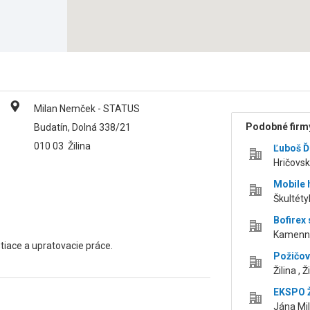
Milan Nemček - STATUS
Podobné firmy
Budatín, Dolná 338/21
010 03
Žilina
Ľuboš Ď
Hričovská
Mobile h
Škultétyh
Bofirex 
Kamenná 
stiace a upratovacie práce.
Požičov
Žilina , Ž
EKSPO Ži
Jána Mil