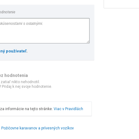
odnotenie
ený používateľ
.
ez hodnotenia
 zatiaľ nikto nehodnotil.
 Pridaj k nej svoje hodnotenie.
a informácie na tejto stránke.
Viac v Pravidlách
Požičovne karavanov a prívesných vozíkov