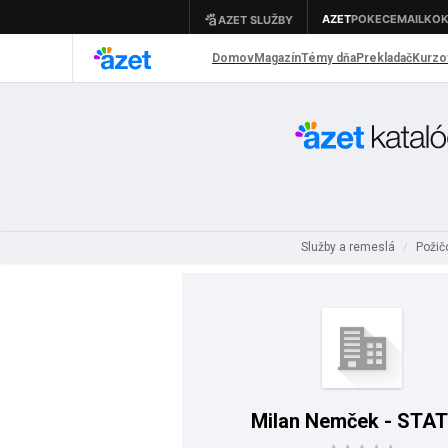
Služby a remeslá
Požič
/
Milan Nemček - STA