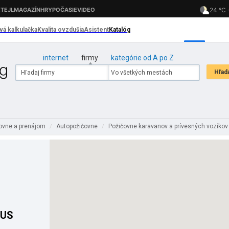
internet
firmy
kategórie od A po Z
ovne a prenájom
Autopožičovne
Požičovne karavanov a prívesných vozíko
/
/
TUS