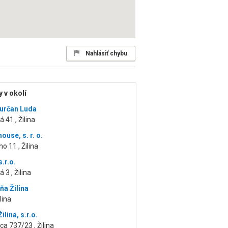
Nahlásiť chybu
 v okolí
určan Luda
 41 , Žilina
ouse, s. r. o.
o 11 , Žilina
s.r.o.
3 , Žilina
ňa Žilina
ilina
lina, s.r.o.
ca 737/23 , Žilina