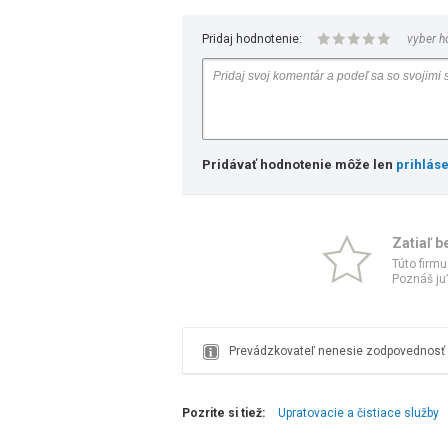
Pridaj hodnotenie:
vyber h
Pridávať hodnotenie môže len
prihlás
Zatiaľ b
Túto firmu
Poznáš ju?
Prevádzkovateľ nenesie zodpovednosť z
Pozrite si tiež:
Upratovacie a čistiace služby