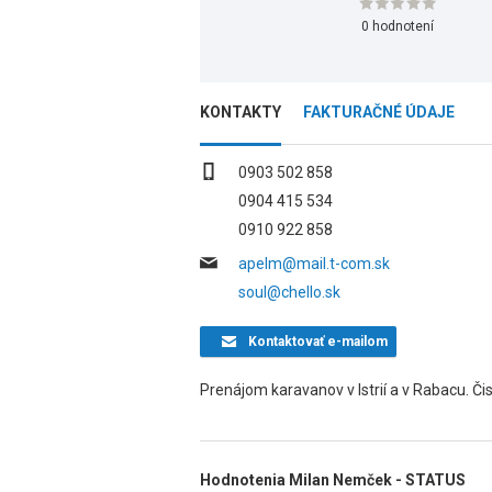
0 hodnotení
KONTAKTY
FAKTURAČNÉ ÚDAJE
0903 502 858
0904 415 534
0910 922 858
apelm@mail.t-com.sk
soul@chello.sk
Kontaktovať
e-mailom
Prenájom karavanov v Istrií a v Rabacu. Či
Hodnotenia Milan Nemček - STATUS