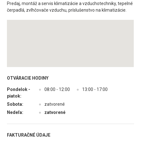
Predaj, montáž a servis klimatizácie a vzduchotechniky, tepelné
čerpadlá, zvlhčovače vzduchu, príslušenstvo na klimatizácie.
OTVÁRACIE HODINY
Pondelok -
●
08:00 - 12:00
●
13:00 - 17:00
piatok:
Sobota:
●
zatvorené
Nedeľa:
●
zatvorené
FAKTURAČNÉ ÚDAJE