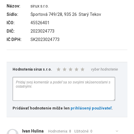
Názov:
sirux s.r.o.
Sídlo:
Športová 749/28, 935 26 Starý Tekov
IČO:
45526401
DIČ:
2023024773
IČ DPH:
SK2023024773
Hodnotenia sirux s.r.o.
vyber hodnotenie
Pridávať hodnotenie môže len
prihlásený používateľ
.
Ivan Hulina
Hodnotenia: 8
Užitočné:
0