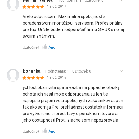
Marian Nemec
Hodnotenia: 1
Užitočné:
0
13.02.2017
Vrelo odporúčam. Maximálna spokojnosť s
poradenstvom montážou i servisom. Profesionálny
prístup. Určite budem odporúčať firmu SIRUX s.r.o. aj
svojim známym.
Užitočné?
Áno
bohunka
Hodnotenia: 1
Užitočné:
0
13.02.2016
ychlost okamzita spata vazba na pripadne otazky
ochota ich riesit moje odporucania su len tie
najlepsie prajem vela spokojnych zakaznikov aspon
tak ako som ja Pre: prehladnost dostatok informacii
pre vytvorenie si predstavy o ponuknom tovare a
jeho dostupnosti Proti: ziadne som nepozorovala
Užitočné?
Áno