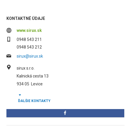
KONTAKTNÉ ÚDAJE
www.sirux.sk
0948 543 211
0948 543 212
sirux@sirux.sk
sirux s.r.o.
Kalnická cesta 13
934 05
Levice
ĎALŠIE KONTAKTY