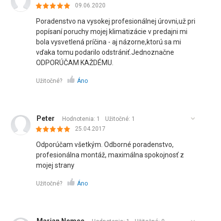
09.06.2020
Poradenstvo na vysokej profesionálnej úrovni,už pri
popísaní poruchy mojej klimatizácie v predajni mi
bola vysvetlená príčina - aj názorne,ktorú sa mi
vďaka tomu podarilo odstrániť.Jednoznačne
ODPORÚČAM KAŽDÉMU.
Užitočné?
Áno
Peter
Hodnotenia: 1
Užitočné:
1
25.04.2017
Odporúčam všetkým. Odborné poradenstvo,
profesionálna montáž, maximálna spokojnosť z
mojej strany
Užitočné?
Áno